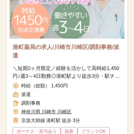
港町薬局の求人/川崎市川崎区/調剤事務/派
遣
＼短期2ヶ月限定／経験を活かして高時給1,450
円♪週3～4日勤務◎港町駅より徒歩3分・駅チ
カ！経験を活かせる調剤事務
時給（総額） 1,450円
派遣
調剤事務
神奈川県 川崎市 川崎区
京急大師線 港町駅 徒歩 3分
ボーナス・賞与あり
急募
ブランクOK