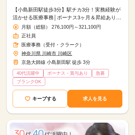
正社員
【小島新田駅徒歩3分】駅チカ3分！実務経験が
活かせる医療事務│ボーナス3ヶ月＆昇給あり│
日祝休み・安定の正社員採用！
月額（総額） 276,100円～321,100円
正社員
医療事務（受付・クラーク）
神奈川県 川崎市 川崎区
該当件数
京急大師線 小島新田駅 徒歩 3分
他の条件を選択
17,050
件
40代活躍中
ボーナス・賞与あり
急募
ブランクOK
キープする
求人を見る