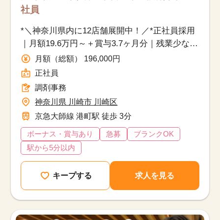
社員
*＼神奈川県内に12店舗展開中！／*正社員採用
｜月額19.6万円～＋賞与3.7ヶ月分｜残業少なめ
｜退職金制度あり
月額（総額） 196,000円
正社員
調剤事務
神奈川県 川崎市 川崎区
京急大師線 港町駅 徒歩 3分
ボーナス・賞与あり
急募
ブランクOK
駅から5分以内
キープする
求人を見る