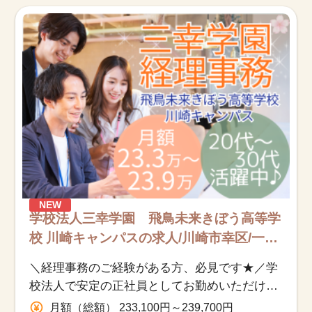
お知らせ
医療事務求人ドットコムとは
サイトの使い方
就職サポート
人材をお探しの医療機関・企業様
運営会社
NEW
学校法人三幸学園 飛鳥未来きぼう高等学
校 川崎キャンパスの求人/川崎市幸区/一般
事務関係/正社員
＼経理事務のご経験がある方、必見です★／学
校法人で安定の正社員としてお勤めいただけま
す♪
月額（総額） 233,100円～239,700円