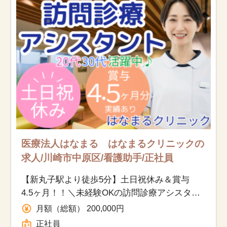
医療法人はなまる はなまるクリニックの
求人/川崎市中原区/看護助手/正社員
【新丸子駅より徒歩5分】土日祝休み＆賞与
4.5ヶ月！！＼未経験OKの訪問診療アシスタン
ト／医師同行サポート│人と接するのが好きな
月額（総額） 200,000円
方歓迎◎
正社員