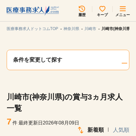
所在地のエリアを選択してください
履歴
キープ
メニュー
各支店担当よりご連絡させていただきます。
医療事務求人ドットコムTOP
神奈川県
川崎市
川崎市(神奈川県)
勤務地
最近見た求人
キープ中の求人
求人検索
条件を変更して探す
関東
関西
無料転職サポート
お問い合わせ
東海
北海道・東北
川崎市(神奈川県)の賞与3ヵ月求人
甲信越・北陸
中国・四国
見学会・イベント情報
一覧
医療事務まるわかりコラム
7
九州・沖縄
件
最終更新日2026年08月09日
新着順
人気順
よくあるご質問