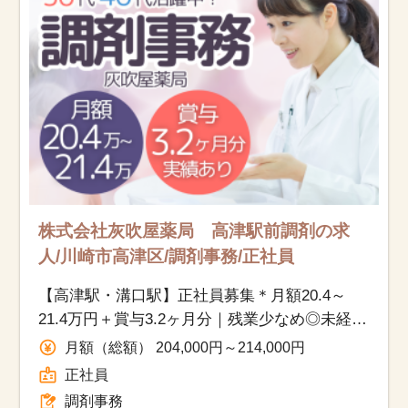
株式会社灰吹屋薬局 高津駅前調剤の求
人/川崎市高津区/調剤事務/正社員
【高津駅・溝口駅】正社員募集＊月額20.4～
21.4万円＋賞与3.2ヶ月分｜残業少なめ◎未経験
からの定着率◎老舗の薬局でのお仕事♪
月額（総額） 204,000円～214,000円
正社員
調剤事務