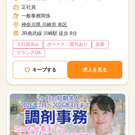
正社員
一般事務関係
神奈川県 川崎市 幸区
JR南武線 川崎駅 徒歩 8分
土日祝休み
ボーナス・賞与あり
急募
ブランクOK
キープする
求人を見る