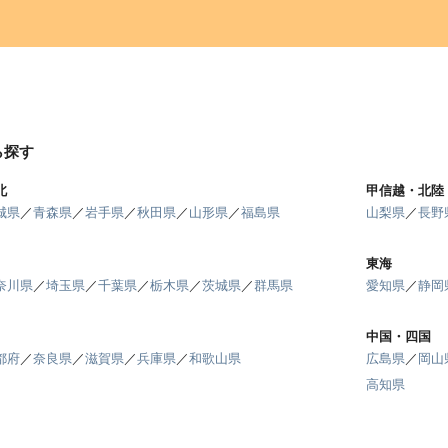
ら探す
北
甲信越・北陸
城県
／
青森県
／
岩手県
／
秋田県
／
山形県
／
福島県
山梨県
／
長野
東海
奈川県
／
埼玉県
／
千葉県
／
栃木県
／
茨城県
／
群馬県
愛知県
／
静岡
中国・四国
都府
／
奈良県
／
滋賀県
／
兵庫県
／
和歌山県
広島県
／
岡山
高知県