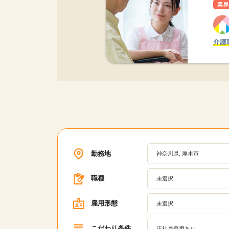
勤務地
神奈川県, 厚木市
職種
未選択
雇用形態
未選択
こだわり条件
正社員登用あり