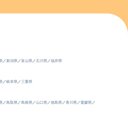
県
／
新潟県
／
富山県
／
石川県
／
福井県
県
／
岐阜県
／
三重県
県
／
鳥取県
／
島根県
／
山口県
／
徳島県
／
香川県
／
愛媛県
／