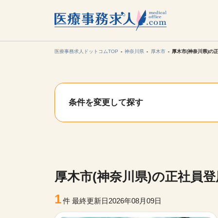
所在地の
各支店担当より
医療事務求人ドットコムTOP
神奈川県
厚木市
厚木市(神奈川県)の
関東
条件を変更して探す
東海
甲信越・北
九州・沖縄
厚木市(神奈川県)の正社員
1
件
最終更新日2026年08月09日