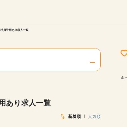
エリアを選択してください
ご連絡させていただきます。
正社員登用あり求人一覧
勤務地
関西
北海道・東北
キ
陸
中国・四国
登用あり求人一覧
新着順
人気順