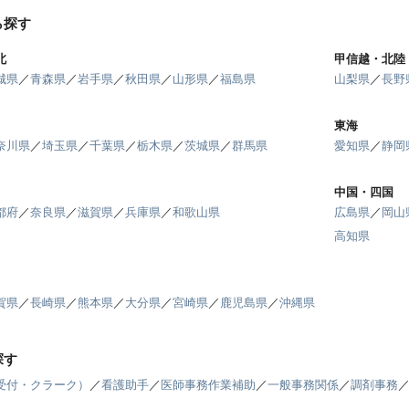
ら探す
北
甲信越・北陸
城県
／
青森県
／
岩手県
／
秋田県
／
山形県
／
福島県
山梨県
／
長野
東海
奈川県
／
埼玉県
／
千葉県
／
栃木県
／
茨城県
／
群馬県
愛知県
／
静岡
中国・四国
都府
／
奈良県
／
滋賀県
／
兵庫県
／
和歌山県
広島県
／
岡山
高知県
賀県
／
長崎県
／
熊本県
／
大分県
／
宮崎県
／
鹿児島県
／
沖縄県
探す
受付・クラーク）
／
看護助手
／
医師事務作業補助
／
一般事務関係
／
調剤事務