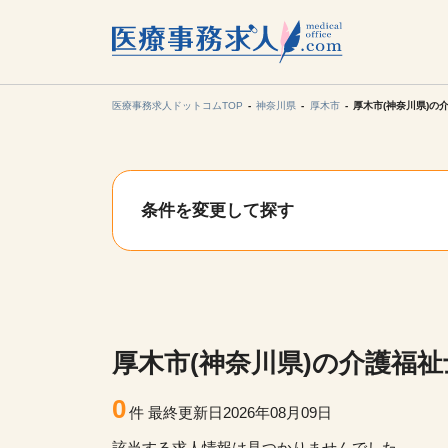
所在地の
各支店担当より
医療事務求人ドットコムTOP
神奈川県
厚木市
厚木市(神奈川県)の
関東
条件を変更して探す
東海
甲信越・北
九州・沖縄
厚木市(神奈川県)の介護福
0
件
最終更新日2026年08月09日
該当する求人情報は見つかりませんでした。