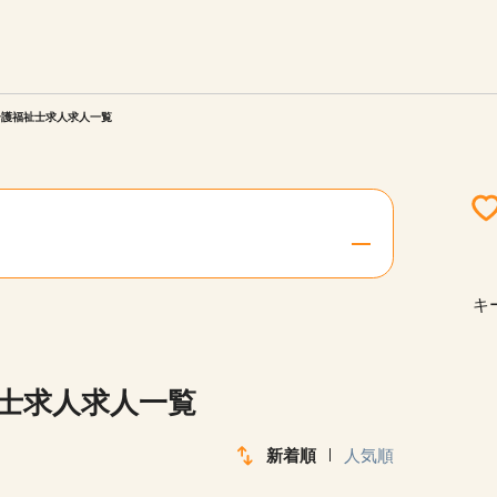
エリアを選択してください
ご連絡させていただきます。
介護福祉士求人求人一覧
勤務地
関西
北海道・東北
キ
陸
中国・四国
祉士求人求人一覧
新着順
人気順