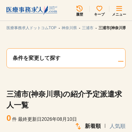
所在地のエリアを選択してください
履歴
キープ
メニュー
各支店担当よりご連絡させていただきます。
医療事務求人ドットコムTOP
神奈川県
三浦市
三浦市(神奈川県)
勤務地
最近見た求人
キープ中の求人
求人検索
条件を変更して探す
関東
関西
無料転職サポート
お問い合わせ
東海
北海道・東北
三浦市(神奈川県)の紹介予定派遣求
甲信越・北陸
中国・四国
見学会・イベント情報
人一覧
医療事務まるわかりコラム
0
九州・沖縄
件
最終更新日2026年08月10日
新着順
人気順
よくあるご質問