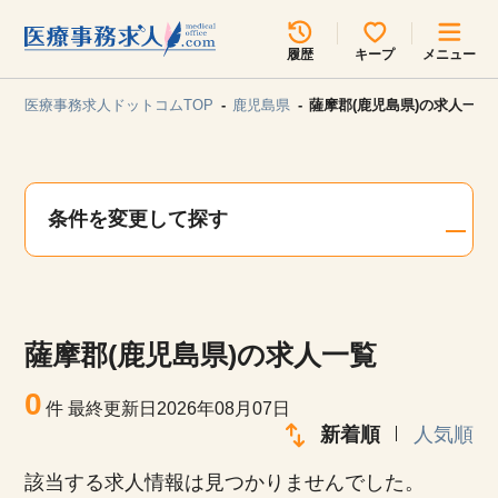
所在地のエリアを選択してください
履歴
キープ
メニュー
各支店担当よりご連絡させていただきます。
医療事務求人ドットコムTOP
鹿児島県
薩摩郡(鹿児島県)の求人一覧
勤務地
最近見た求人
キープ中の求人
求人検索
条件を変更して探す
関東
関西
無料転職サポート
お問い合わせ
東海
北海道・東北
薩摩郡(鹿児島県)の求人一覧
甲信越・北陸
中国・四国
見学会・イベント情報
0
件
最終更新日2026年08月07日
医療事務まるわかりコラム
新着順
人気順
九州・沖縄
該当する求人情報は見つかりませんでした。
よくあるご質問