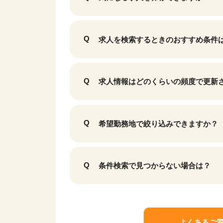
求人を検索するときのおすすめ条件
求人情報はどのくらいの頻度で更新
該当件数
17,050
件
希望勤務地で絞り込みできますか？
条件検索で見つからない場合は？
よくあるご