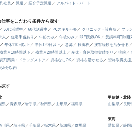
約社員
／
派遣
／
紹介予定派遣
／
アルバイト・パート
お仕事をこだわり条件から探す
／
50代活躍中
／
60代活躍中
／
PCスキル不要
／
クリニック・診療所
／
ブラン
求人
／
住宅手当あり
／
午前のみ
／
午後のみ
／
即日勤務OK
／
受講料0円制度
／
年休110日以上
／
年休120日以上
／
急募
／
扶養枠
／
接客経験を活かせる
残業月10時間以下
／
残業月20時間以上
／
産休・育休取得実績あり
／
病院
／
調剤薬局・ドラッグストア
／
資格なしOK
／
資格を活かせる
／
資格取得支援
ら5分以内
ら探す
北
甲信越・北陸
城県
／
青森県
／
岩手県
／
秋田県
／
山形県
／
福島県
山梨県
／
長野
東海
奈川県
／
埼玉県
／
千葉県
／
栃木県
／
茨城県
／
群馬県
愛知県
／
静岡