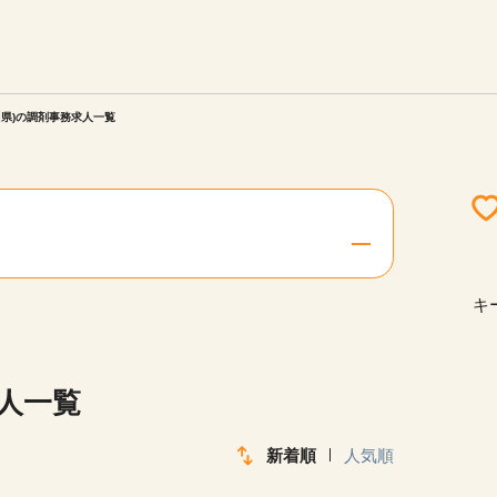
エリアを選択してください
ご連絡させていただきます。
川県)の調剤事務求人一覧
勤務地
関西
北海道・東北
キ
陸
中国・四国
求人一覧
新着順
人気順