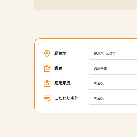
勤務地
香川県, 坂出市
職種
調剤事務
雇用形態
未選択
こだわり条件
未選択