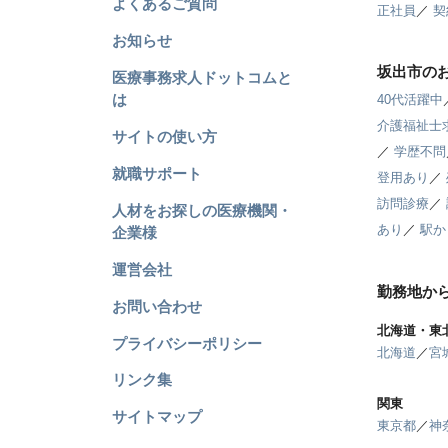
よくあるご質問
正社員
／
契
お知らせ
坂出市の
医療事務求人ドットコムと
は
40代活躍中
介護福祉士
サイトの使い方
／
学歴不問
就職サポート
登用あり
／
訪問診療
／
人材をお探しの医療機関・
あり
／
駅か
企業様
運営会社
勤務地か
お問い合わせ
北海道・東
プライバシーポリシー
北海道
／
宮
リンク集
関東
サイトマップ
東京都
／
神