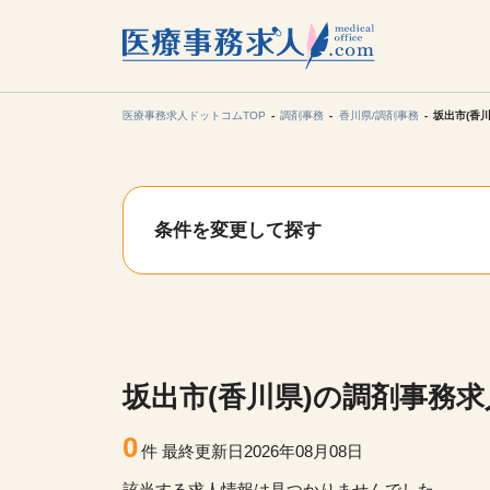
所在地の
各支店担当より
医療事務求人ドットコムTOP
調剤事務
香川県/調剤事務
坂出市(香
関東
条件を変更して探す
東海
甲信越・北
九州・沖縄
坂出市(香川県)の調剤事務
0
件
最終更新日2026年08月08日
該当する求人情報は見つかりませんでした。