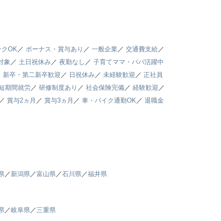
クOK
／
ボーナス・賞与あり
／
一般企業
／
交通費支給
／
対象
／
土日祝休み
／
夜勤なし
／
子育てママ・パパ活躍中
／
新卒・第二新卒歓迎
／
日祝休み
／
未経験歓迎
／
正社員
短期間就労
／
研修制度あり
／
社会保険完備
／
経験歓迎
／
／
賞与2ヵ月
／
賞与3ヵ月
／
車・バイク通勤OK
／
退職金
県
／
新潟県
／
富山県
／
石川県
／
福井県
県
／
岐阜県
／
三重県