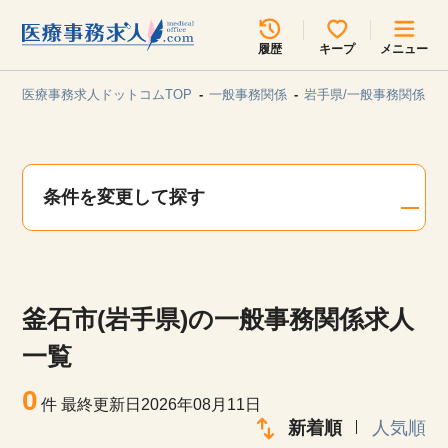
所在地のエリアを選択してください
履歴
キープ
メニュー
各支店担当よりご連絡させていただきます。
医療事務求人ドットコムTOP
一般事務関係
岩手県/一般事務関係
勤務地
最近見た求人
キープ中の求人
求人検索
条件を変更して探す
関東
関西
無料転職サポート
お問い合わせ
東海
北海道・東北
釜石市(岩手県)の一般事務関係求人
甲信越・北陸
中国・四国
見学会・イベント情報
一覧
医療事務まるわかりコラム
0
九州・沖縄
件
最終更新日2026年08月11日
新着順
人気順
よくあるご質問