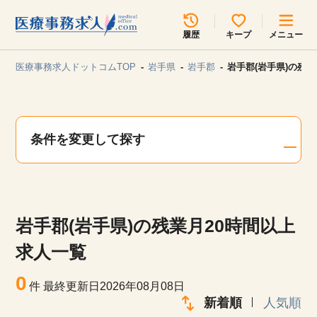
所在地のエリアを選択してください
履歴
キープ
メニュー
各支店担当よりご連絡させていただきます。
医療事務求人ドットコムTOP
岩手県
岩手郡
岩手郡(岩手県)の残
勤務地
最近見た求人
キープ中の求人
求人検索
条件を変更して探す
関東
関西
無料転職サポート
お問い合わせ
東海
北海道・東北
岩手郡(岩手県)の残業月20時間以上
甲信越・北陸
中国・四国
見学会・イベント情報
求人一覧
医療事務まるわかりコラム
0
九州・沖縄
件
最終更新日2026年08月08日
新着順
人気順
よくあるご質問