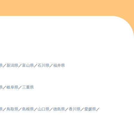
県
／
新潟県
／
富山県
／
石川県
／
福井県
県
／
岐阜県
／
三重県
県
／
鳥取県
／
島根県
／
山口県
／
徳島県
／
香川県
／
愛媛県
／