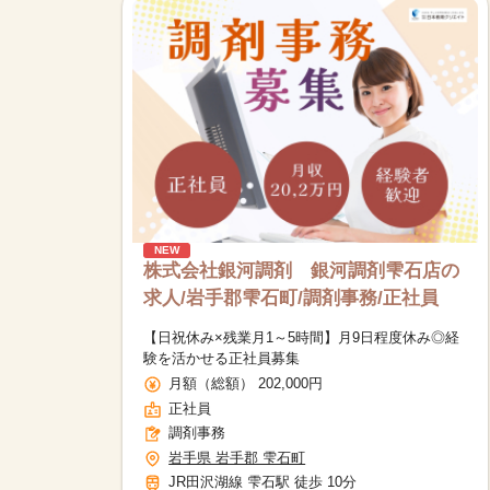
NEW
株式会社銀河調剤 銀河調剤雫石店の
求人/岩手郡雫石町/調剤事務/正社員
【日祝休み×残業月1～5時間】月9日程度休み◎経
験を活かせる正社員募集
月額（総額） 202,000円
正社員
調剤事務
岩手県 岩手郡 雫石町
JR田沢湖線 雫石駅 徒歩 10分