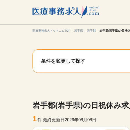
所在地の
各支店担当より
医療事務求人ドットコムTOP
岩手県
岩手郡
岩手郡(岩手県)の日祝
関東
条件を変更して探す
東海
甲信越・北
九州・沖縄
岩手郡(岩手県)の日祝休み
1
件
最終更新日2026年08月08日