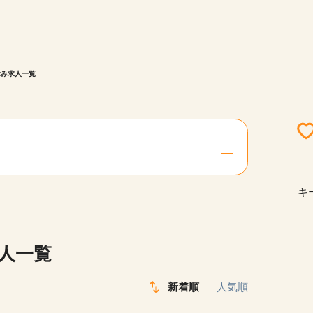
エリアを選択してください
ご連絡させていただきます。
休み求人一覧
勤務地
関西
北海道・東北
キ
陸
中国・四国
求人一覧
新着順
人気順