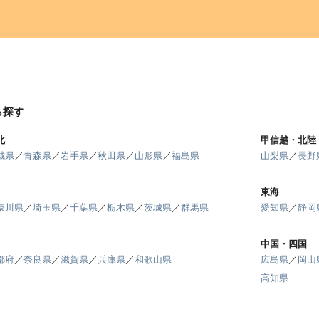
ら探す
北
甲信越・北陸
城県
／
青森県
／
岩手県
／
秋田県
／
山形県
／
福島県
山梨県
／
長野
東海
奈川県
／
埼玉県
／
千葉県
／
栃木県
／
茨城県
／
群馬県
愛知県
／
静岡
中国・四国
都府
／
奈良県
／
滋賀県
／
兵庫県
／
和歌山県
広島県
／
岡山
高知県