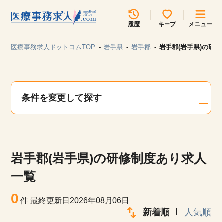
所在地のエリアを選択してください
履歴
キープ
メニュー
各支店担当よりご連絡させていただきます。
医療事務求人ドットコムTOP
岩手県
岩手郡
岩手郡(岩手県)の研
勤務地
最近見た求人
キープ中の求人
求人検索
条件を変更して探す
関東
関西
無料転職サポート
お問い合わせ
東海
北海道・東北
岩手郡(岩手県)の研修制度あり求人
甲信越・北陸
中国・四国
見学会・イベント情報
一覧
医療事務まるわかりコラム
0
九州・沖縄
件
最終更新日2026年08月06日
新着順
人気順
よくあるご質問