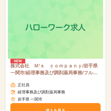
お知らせ
医療事務求人ドットコムとは
サイトの使い方
就職サポート
人材をお探しの医療機関・企業様
NEW
株式会社 Ｍ’ｓ ｃｏｍｐａｎｙ/岩手県
一関市/経理事務及び調剤薬局事務/フルタ
運営会社
イム
正社員
経理事務及び調剤薬局事務
岩手県 一関市
求人を見る