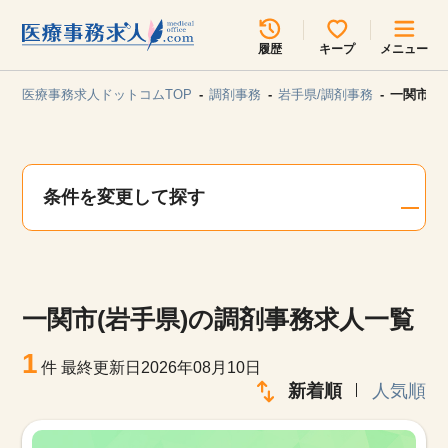
所在地のエリアを選択してください
履歴
キープ
メニュー
各支店担当よりご連絡させていただきます。
医療事務求人ドットコムTOP
調剤事務
岩手県/調剤事務
一関市(
勤務地
最近見た求人
キープ中の求人
求人検索
条件を変更して探す
関東
関西
無料転職サポート
お問い合わせ
東海
北海道・東北
一関市(岩手県)の調剤事務求人一覧
甲信越・北陸
中国・四国
見学会・イベント情報
1
件
最終更新日2026年08月10日
医療事務まるわかりコラム
新着順
人気順
九州・沖縄
よくあるご質問