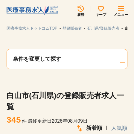
所在地のエリアを選択してください
履歴
キープ
メニュー
各支店担当よりご連絡させていただきます。
医療事務求人ドットコムTOP
登録販売者
石川県/登録販売者
白山
勤務地
最近見た求人
キープ中の求人
求人検索
条件を変更して探す
関東
関西
無料転職サポート
お問い合わせ
東海
北海道・東北
白山市(石川県)の登録販売者求人一
甲信越・北陸
中国・四国
見学会・イベント情報
覧
医療事務まるわかりコラム
345
九州・沖縄
件
最終更新日2026年08月09日
新着順
人気順
よくあるご質問