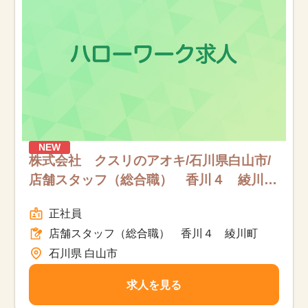
NEW
該当件数
株式会社 クスリのアオキ/石川県白山市/
他の条件を選択
17,033
件
店舗スタッフ（総合職） 香川４ 綾川
町/フルタイム
正社員
店舗スタッフ（総合職） 香川４ 綾川町
石川県 白山市
求人を見る