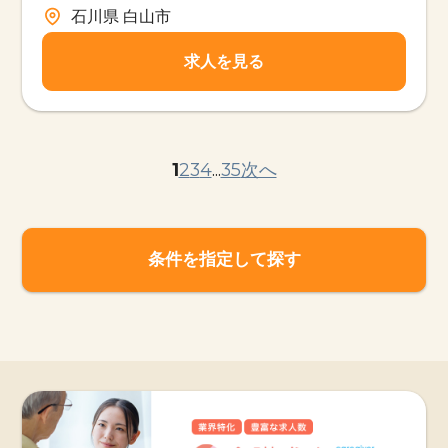
石川県 白山市
求人を見る
1
2
3
4
...
35
次へ
条件を指定して探す