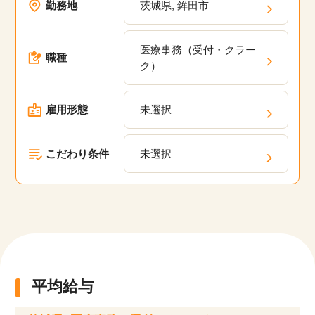
勤務地
茨城県, 鉾田市
代、50代といった幅広い年齢層が活躍している職
場の求人が多数あります。弊社の派遣・委託現場
医療事務（受付・クラー
においてスキルアップのための研修プログラム
職種
ク）
や、キャリアパスの相談、定期的なフィードバッ
クを通じて、あなたのキャリアアップを支援しま
雇用形態
未選択
す。
こだわり条件
未選択
平均給与