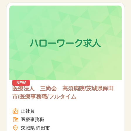
お知らせ
医療事務求人ドットコムとは
サイトの使い方
就職サポート
人材をお探しの医療機関・企業様
NEW
運営会社
医療法人 三尚会 高須病院/茨城県鉾田
市/医療事務職/フルタイム
正社員
医療事務職
茨城県 鉾田市