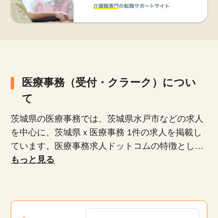
医療事務（受付・クラーク）につい
て
茨城県の医療事務では、茨城県水戸市などの求人
を中心に、茨城県ｘ医療事務 1件の求人を掲載し
ています。医療事務求人ドットコムの特徴とし
て、正社員、派遣社員、扶養内パート、時短勤務
もっと見る
など、多様な雇用形態が揃っており、専任のキャ
リアアドバイザーがあなたにぴったりの求人を紹
介します。未経験者や無資格者、ブランクがある
方でも安心して働けるお仕事や20代、30代、40