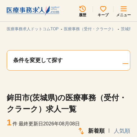
所在地のエリアを選択してください
履歴
キープ
メニュー
各支店担当よりご連絡させていただきます。
医療事務求人ドットコムTOP
医療事務（受付・クラーク）
茨城県/
勤務地
最近見た求人
キープ中の求人
求人検索
条件を変更して探す
関東
関西
無料転職サポート
お問い合わせ
東海
北海道・東北
鉾田市(茨城県)の医療事務（受付・
甲信越・北陸
中国・四国
見学会・イベント情報
クラーク）求人一覧
医療事務まるわかりコラム
1
九州・沖縄
件
最終更新日2026年08月08日
新着順
人気順
よくあるご質問