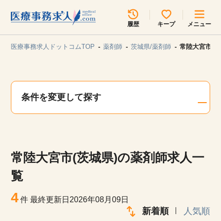
所在地のエリアを選択してください
履歴
キープ
メニュー
各支店担当よりご連絡させていただきます。
医療事務求人ドットコムTOP
薬剤師
茨城県/薬剤師
常陸大宮市(
勤務地
最近見た求人
キープ中の求人
求人検索
条件を変更して探す
関東
関西
無料転職サポート
お問い合わせ
東海
北海道・東北
常陸大宮市(茨城県)の薬剤師求人一
甲信越・北陸
中国・四国
見学会・イベント情報
覧
医療事務まるわかりコラム
4
九州・沖縄
件
最終更新日2026年08月09日
新着順
人気順
よくあるご質問