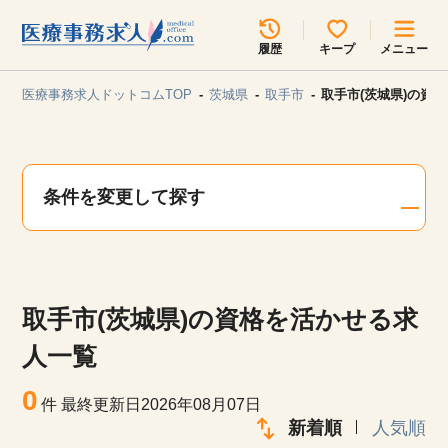
所在地のエリアを選択してください
履歴
キープ
メニュー
各支店担当よりご連絡させていただきます。
医療事務求人ドットコムTOP
茨城県
取手市
取手市(茨城県)の資
勤務地
最近見た求人
キープ中の求人
求人検索
条件を変更して探す
関東
関西
無料転職サポート
お問い合わせ
東海
北海道・東北
取手市(茨城県)の資格を活かせる求
甲信越・北陸
中国・四国
見学会・イベント情報
人一覧
医療事務まるわかりコラム
0
九州・沖縄
件
最終更新日2026年08月07日
新着順
人気順
よくあるご質問