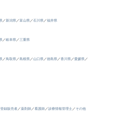
県
／
新潟県
／
富山県
／
石川県
／
福井県
県
／
岐阜県
／
三重県
県
／
鳥取県
／
島根県
／
山口県
／
徳島県
／
香川県
／
愛媛県
／
／
登録販売者
／
薬剤師
／
看護師
／
診療情報管理士
／
その他