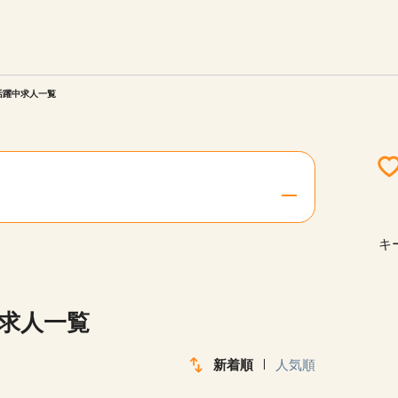
エリアを選択してください
ご連絡させていただきます。
代活躍中求人一覧
勤務地
関西
北海道・東北
キ
陸
中国・四国
中求人一覧
新着順
人気順