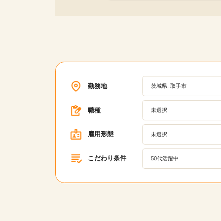
勤務地
茨城県, 取手市
職種
未選択
雇用形態
未選択
こだわり条件
50代活躍中