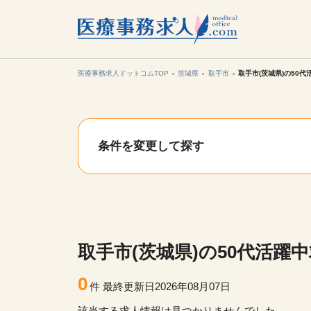
所在地の
各支店担当より
医療事務求人ドットコムTOP
茨城県
取手市
取手市(茨城県)の50
関東
条件を変更して探す
東海
甲信越・北
九州・沖縄
取手市(茨城県)の50代活躍
0
件
最終更新日2026年08月07日
該当する求人情報は見つかりませんでした。