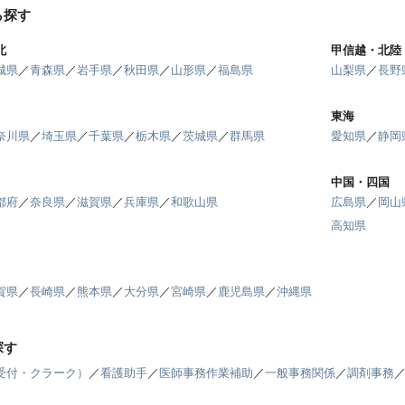
ら探す
北
甲信越・北陸
城県
／
青森県
／
岩手県
／
秋田県
／
山形県
／
福島県
山梨県
／
長野
東海
奈川県
／
埼玉県
／
千葉県
／
栃木県
／
茨城県
／
群馬県
愛知県
／
静岡
中国・四国
都府
／
奈良県
／
滋賀県
／
兵庫県
／
和歌山県
広島県
／
岡山
高知県
賀県
／
長崎県
／
熊本県
／
大分県
／
宮崎県
／
鹿児島県
／
沖縄県
探す
受付・クラーク）
／
看護助手
／
医師事務作業補助
／
一般事務関係
／
調剤事務