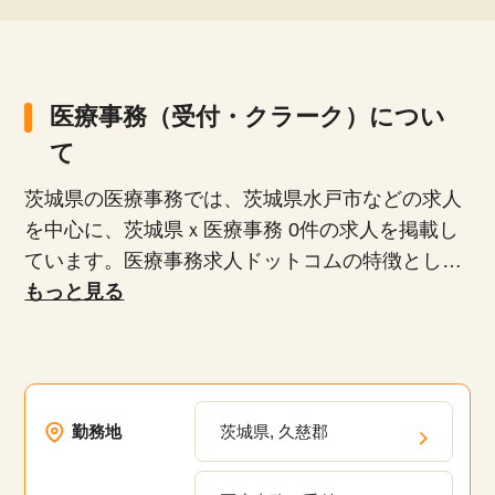
医療事務（受付・クラーク）につい
て
茨城県の医療事務では、茨城県水戸市などの求人
を中心に、茨城県ｘ医療事務 0件の求人を掲載し
ています。医療事務求人ドットコムの特徴とし
て、正社員、派遣社員、扶養内パート、時短勤務
もっと見る
など、多様な雇用形態が揃っており、専任のキャ
リアアドバイザーがあなたにぴったりの求人を紹
介します。未経験者や無資格者、ブランクがある
方でも安心して働けるお仕事や20代、30代、40
勤務地
茨城県, 久慈郡
代、50代といった幅広い年齢層が活躍している職
場の求人が多数あります。弊社の派遣・委託現場