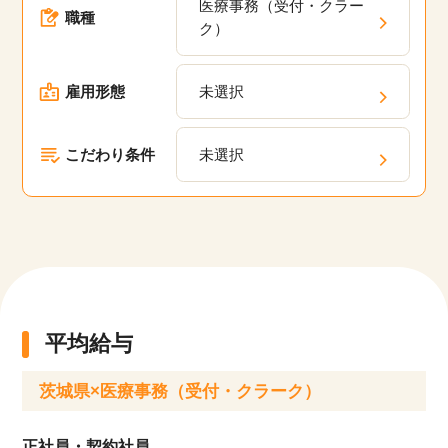
医療事務（受付・クラー
においてスキルアップのための研修プログラム
職種
ク）
や、キャリアパスの相談、定期的なフィードバッ
クを通じて、あなたのキャリアアップを支援しま
雇用形態
未選択
す。
こだわり条件
未選択
平均給与
茨城県×医療事務（受付・クラーク）
正社員・契約社員