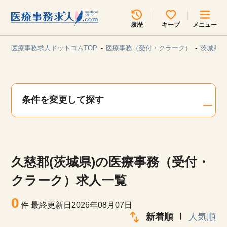
所在地のエリアを選択してください
履歴
キープ
メニュー
各支店担当よりご連絡させていただきます。
医療事務求人ドットコムTOP
医療事務（受付・クラーク）
茨城県/
勤務地
最近見た求人
キープ中の求人
求人検索
条件を変更して探す
関東
関西
無料転職サポート
お問い合わせ
東海
北海道・東北
久慈郡(茨城県)の医療事務（受付・
甲信越・北陸
中国・四国
見学会・イベント情報
クラーク）求人一覧
医療事務まるわかりコラム
0
九州・沖縄
件
最終更新日2026年08月07日
新着順
人気順
よくあるご質問