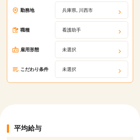
方でも安心して働けるお仕事や20代、30代、40
勤務地
兵庫県, 川西市
代、50代といった幅広い年齢層が活躍している職
場の求人が多数あります。弊社の派遣・委託現場
職種
看護助手
においてスキルアップのための研修プログラム
や、キャリアパスの相談、定期的なフィードバッ
クを通じて、あなたのキャリアアップを支援しま
雇用形態
未選択
す。
こだわり条件
未選択
平均給与