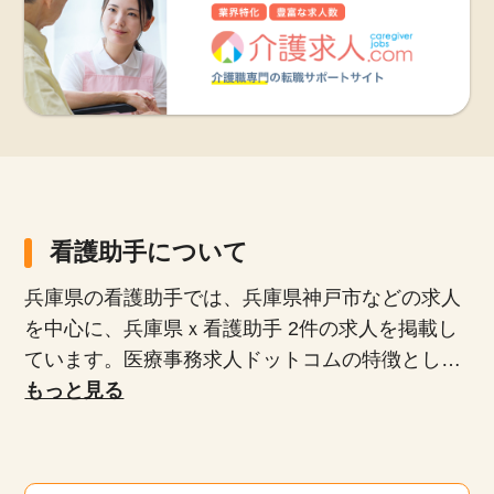
看護助手について
兵庫県の看護助手では、兵庫県神戸市などの求人
を中心に、兵庫県ｘ看護助手 2件の求人を掲載し
ています。医療事務求人ドットコムの特徴とし
て、正社員、派遣社員、扶養内パート、時短勤務
もっと見る
など、多様な雇用形態が揃っており、専任のキャ
リアアドバイザーがあなたにぴったりの求人を紹
介します。未経験者や無資格者、ブランクがある