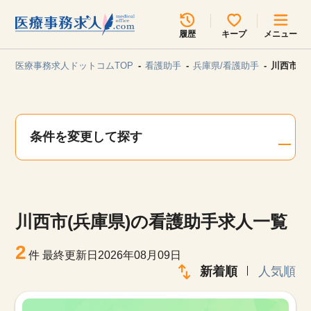
所在地のエリアを選択してください
履歴
キープ
メニュー
各支店担当よりご連絡させていただきます。
医療事務求人ドットコムTOP
看護助手
兵庫県/看護助手
川西市(
勤務地
最近見た求人
キープ中の求人
求人検索
条件を変更して探す
関東
関西
無料転職サポート
お問い合わせ
東海
北海道・東北
川西市(兵庫県)の看護助手求人一覧
甲信越・北陸
中国・四国
見学会・イベント情報
2
件
最終更新日2026年08月09日
医療事務まるわかりコラム
新着順
人気順
九州・沖縄
よくあるご質問