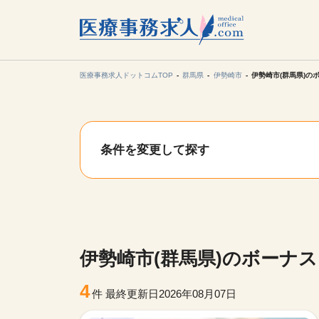
所在地の
各支店担当より
医療事務求人ドットコムTOP
群馬県
伊勢崎市
伊勢崎市(群馬県)の
関東
条件を変更して探す
東海
甲信越・北
九州・沖縄
伊勢崎市(群馬県)のボーナ
4
件
最終更新日2026年08月07日