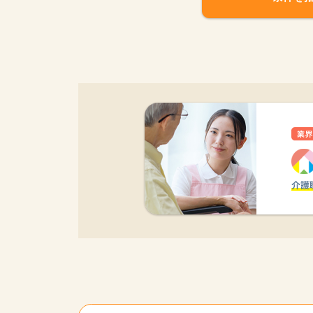
該当件数
9,617
件