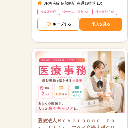
JR両毛線 伊勢崎駅 車通勤推奨 13分
未経験歓迎
ボーナス・賞与あり
社会保険完備
キープする
求人を見る
医療法人Ｒｅｖｅｒｅｎｃｅ ｆｏ
ｒ ｌｉｆｅ フクイ産婦人科クリ