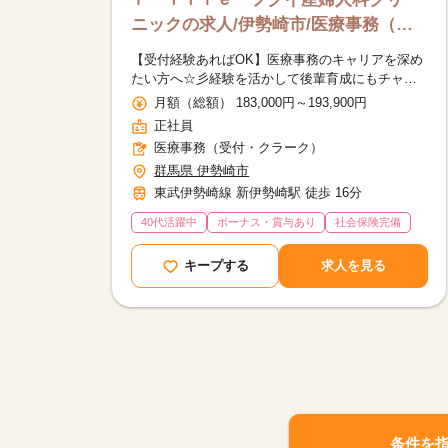
ニックの求人/伊勢崎市/医療事務（受
付・クラーク）/正社員
【受付経験あればOK】医療事務のキャリアを深め
たい方へ☆彡経験を活かして後輩育成にもチャレ
ンジできます！
月額（総額） 183,000円～193,900円
正社員
医療事務（受付・クラーク）
群馬県 伊勢崎市
東武伊勢崎線 新伊勢崎駅 徒歩 16分
40代活躍中
ボーナス・賞与あり
社会保険完備
キープする
求人を見る
条件を