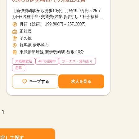
【新伊勢崎駅から徒歩10分】月給19.9万円～25.7
万円+各種手当･交通費/残業ほぼなし＊社会福祉士
の資格を活かせる＊医療ソーシャルワーカー
月額（総額） 199,800円～257,200円
正社員
その他
群馬県 伊勢崎市
東武伊勢崎線 新伊勢崎駅 徒歩 10分
未経験歓迎
40代活躍中
ボーナス・賞与あり
急募
キープする
求人を見る
1
指定して探す