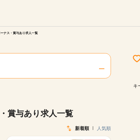
エリアを選択してください
ご連絡させていただきます。
ボーナス・賞与あり求人一覧
勤務地
関西
北海道・東北
キ
陸
中国・四国
ス・賞与あり求人一覧
新着順
人気順