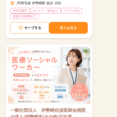
JR両毛線 伊勢崎駅 徒歩 10分
40代活躍中
ボーナス・賞与あり
ブランクOK
残業月10時間以下
キープする
求人を見る
一般社団法人 伊勢崎佐波医師会病院
の求人/伊勢崎市/その他/正社員