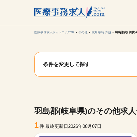
所在地の
各支店担当より
医療事務求人ドットコムTOP
その他
岐阜県/その他
羽島郡(岐阜県
関東
条件を変更して探す
東海
甲信越・北
九州・沖縄
羽島郡(岐阜県)のその他求
1
件
最終更新日2026年08月07日