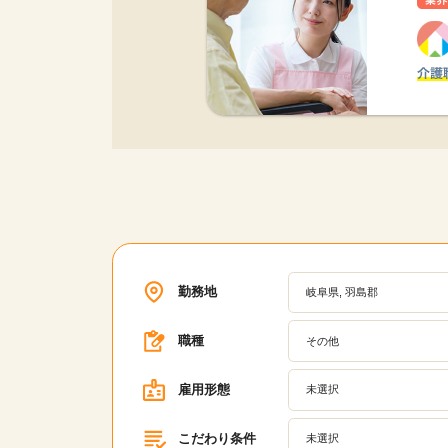
勤務地
岐阜県, 羽島郡
職種
その他
雇用形態
未選択
こだわり条件
未選択