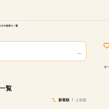
エリアを選択してください
ご連絡させていただきます。
)のその他求人一覧
勤務地
関西
北海道・東北
キ
陸
中国・四国
人一覧
新着順
人気順