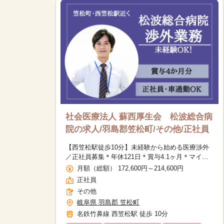
社会医療法人 蘇西厚生会 松波総合病
院の求人/羽島郡笠松町/その他/正社員
【西笠松駅徒歩10分】未経験から始める医療渉外
／正社員募集＊年休121日＊賞与4.1ヶ月＊マイ
カー通勤OK
月額（総額） 172,600円～214,600円
正社員
その他
岐阜県 羽島郡 笠松町
名鉄竹鼻線 西笠松駅 徒歩 10分