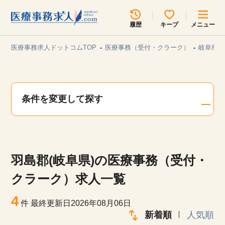
所在地のエリアを選択してください
履歴
キープ
メニュー
各支店担当よりご連絡させていただきます。
医療事務求人ドットコムTOP
医療事務（受付・クラーク）
岐阜県/
勤務地
最近見た求人
キープ中の求人
求人検索
条件を変更して探す
関東
関西
無料転職サポート
お問い合わせ
東海
北海道・東北
羽島郡(岐阜県)の医療事務（受付・
甲信越・北陸
中国・四国
見学会・イベント情報
クラーク）求人一覧
医療事務まるわかりコラム
4
九州・沖縄
件
最終更新日2026年08月06日
新着順
人気順
よくあるご質問