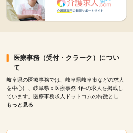
医療事務（受付・クラーク）につい
て
岐阜県の医療事務では、岐阜県岐阜市などの求人
を中心に、岐阜県ｘ医療事務 4件の求人を掲載し
ています。医療事務求人ドットコムの特徴とし
て、正社員、派遣社員、扶養内パート、時短勤務
もっと見る
など、多様な雇用形態が揃っており、専任のキャ
リアアドバイザーがあなたにぴったりの求人を紹
介します。未経験者や無資格者、ブランクがある