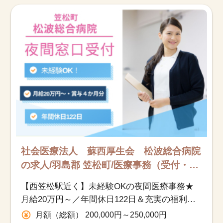
お知らせ
医療事務求人ドットコムとは
サイトの使い方
就職サポート
人材をお探しの医療機関・企業様
運営会社
社会医療法人 蘇西厚生会 松波総合病院
の求人/羽島郡 笠松町/医療事務（受付・ク
ラーク）/正社員
【西笠松駅近く】未経験OKの夜間医療事務★
月給20万円～／年間休日122日＆充実の福利厚
生／車通勤可◎
月額（総額） 200,000円～250,000円