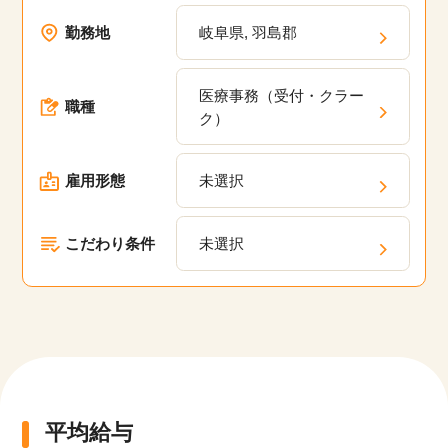
方でも安心して働けるお仕事や20代、30代、40
勤務地
岐阜県, 羽島郡
代、50代といった幅広い年齢層が活躍している職
場の求人が多数あります。弊社の派遣・委託現場
医療事務（受付・クラー
においてスキルアップのための研修プログラム
職種
ク）
や、キャリアパスの相談、定期的なフィードバッ
クを通じて、あなたのキャリアアップを支援しま
該当件数
雇用形態
未選択
す。
他の条件を選択
9,852
件
こだわり条件
未選択
平均給与