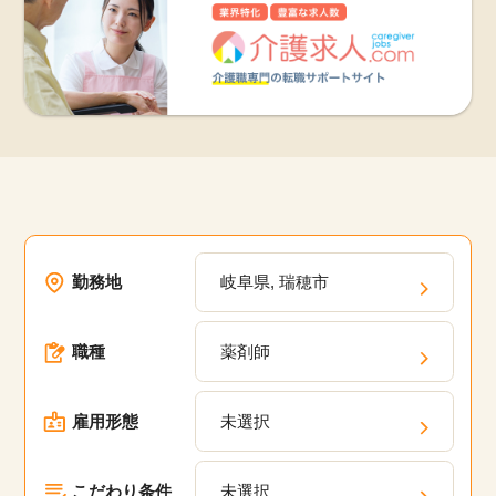
勤務地
岐阜県, 瑞穂市
職種
薬剤師
雇用形態
未選択
こだわり条件
未選択