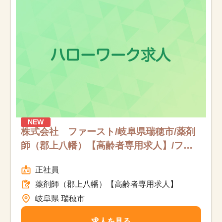
お知らせ
医療事務求人ドットコムとは
サイトの使い方
就職サポート
人材をお探しの医療機関・企業様
NEW
株式会社 ファースト/岐阜県瑞穂市/薬剤
師（郡上八幡）【高齢者専用求人】/フル
運営会社
タイム
正社員
薬剤師（郡上八幡）【高齢者専用求人】
岐阜県 瑞穂市
求人を見る