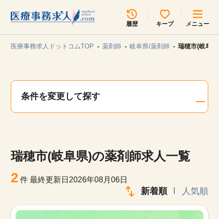
所在地のエリアを選択してください
履歴
キープ
メニュー
各支店担当よりご連絡させていただきます。
医療事務求人ドットコムTOP
薬剤師
岐阜県/薬剤師
瑞穂市(岐阜県
勤務地
最近見た求人
キープ中の求人
求人検索
条件を変更して探す
関東
関西
無料転職サポート
お問い合わせ
東海
北海道・東北
瑞穂市(岐阜県)の薬剤師求人一覧
甲信越・北陸
中国・四国
見学会・イベント情報
2
件
最終更新日2026年08月06日
医療事務まるわかりコラム
新着順
人気順
九州・沖縄
よくあるご質問