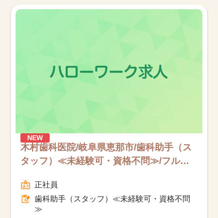
お知らせ
医療事務求人ドットコムとは
サイトの使い方
就職サポート
人材をお探しの医療機関・企業様
NEW
運営会社
木村歯科医院/岐阜県恵那市/歯科助手（ス
タッフ）≪未経験可・資格不問≫/フルタ
イム
正社員
歯科助手（スタッフ）≪未経験可・資格不問
≫