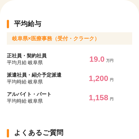
平均給与
岐阜県×医療事務（受付・クラーク）
正社員・契約社員
19.0
万円
平均月給 岐阜県
派遣社員・紹介予定派遣
1,200
円
平均時給 岐阜県
アルバイト・パート
1,158
円
平均時給 岐阜県
該当件数
よくあるご質問
他の条件を選択
17,033
件