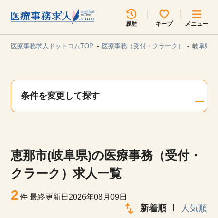
所在地のエリアを選択してください
履歴
キープ
メニュー
各支店担当よりご連絡させていただきます。
医療事務求人ドットコムTOP
医療事務（受付・クラーク）
岐阜県/
勤務地
最近見た求人
キープ中の求人
求人検索
条件を変更して探す
関東
関西
無料転職サポート
お問い合わせ
東海
北海道・東北
恵那市(岐阜県)の医療事務（受付・
甲信越・北陸
中国・四国
見学会・イベント情報
クラーク）求人一覧
医療事務まるわかりコラム
2
九州・沖縄
件
最終更新日2026年08月09日
新着順
人気順
よくあるご質問