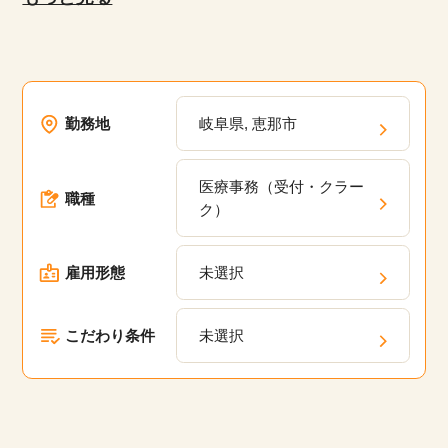
など、多様な雇用形態が揃っており、専任のキャ
リアアドバイザーがあなたにぴったりの求人を紹
介します。未経験者や無資格者、ブランクがある
方でも安心して働けるお仕事や20代、30代、40
勤務地
岐阜県, 恵那市
代、50代といった幅広い年齢層が活躍している職
場の求人が多数あります。弊社の派遣・委託現場
医療事務（受付・クラー
においてスキルアップのための研修プログラム
職種
ク）
や、キャリアパスの相談、定期的なフィードバッ
クを通じて、あなたのキャリアアップを支援しま
雇用形態
未選択
す。
こだわり条件
未選択