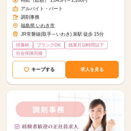
アルバイト・パート
調剤事務
福島県 いわき市
JR常磐線(取手～いわき) 泉駅 徒歩 15分
扶養枠
ブランクOK
残業月10時間以下
社会保険完備
キープする
求人を見る