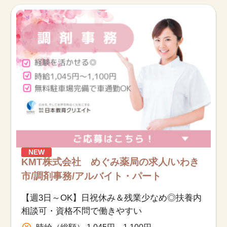
お知らせ
医療事務求人ドットコムとは
サイトの使い方
就職サポート
人材をお探しの医療機関・企業様
運営会社
NEW
KMT株式会社 めぐみ薬局の求人/いわき
市/調剤事務/アルバイト・パート
【週3日～OK】日祝休み＆残業少なめ◎扶養内
相談可・資格不問で働きやすい
時給（総額） 1,045円～1,100円