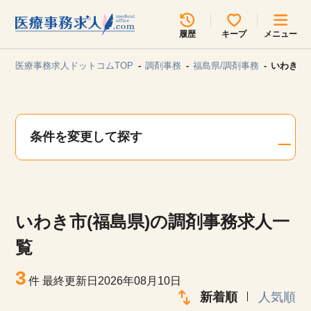
所在地のエリアを選択してください
履歴
キープ
メニュー
各支店担当よりご連絡させていただきます。
医療事務求人ドットコムTOP
調剤事務
福島県/調剤事務
いわき市
勤務地
最近見た求人
キープ中の求人
求人検索
条件を変更して探す
関東
関西
無料転職サポート
お問い合わせ
東海
北海道・東北
いわき市(福島県)の調剤事務求人一
甲信越・北陸
中国・四国
見学会・イベント情報
覧
医療事務まるわかりコラム
3
九州・沖縄
件
最終更新日2026年08月10日
新着順
人気順
よくあるご質問