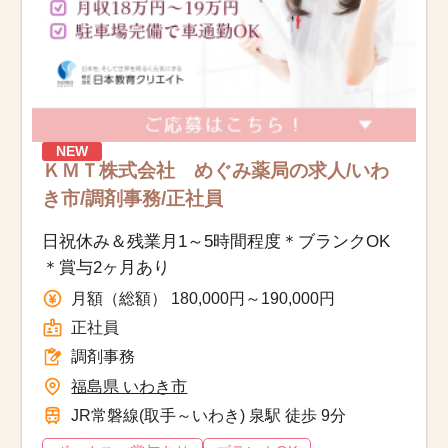
NEW
ＫＭＴ株式会社 めぐみ薬局の求人/いわ
き市/調剤事務/正社員
日祝休み＆残業月1～5時間程度＊ブランクOK
＊賞与2ヶ月あり
月額（総額） 180,000円～190,000円
正社員
調剤事務
福島県 いわき市
JR常磐線(取手～いわき) 泉駅 徒歩 9分