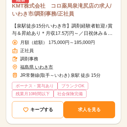
NEW
KMT株式会社 コロ薬局泉滝尻店の求人/
いわき市/調剤事務/正社員
【泉駅徒歩15分/いわき市】調剤経験者歓迎♪賞
与＆昇給あり＊月収17.5万円～／日祝休み＆残
業少なめ
月額（総額） 175,000円～185,000円
正社員
調剤事務
福島県 いわき市
JR常磐線(取手～いわき) 泉駅 徒歩 15分
ボーナス・賞与あり
ブランクOK
残業月10時間以下
社会保険完備
キープする
求人を見る