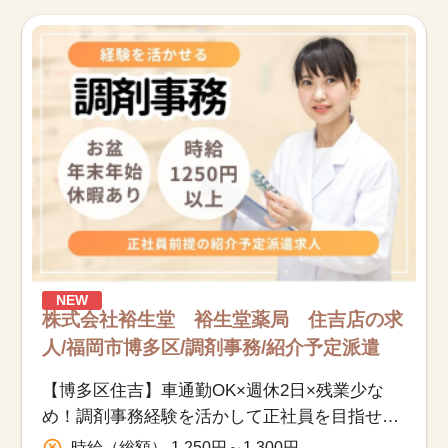
NEW
株式会社裕生堂 裕生堂薬局 住吉店の求
人/福岡市博多区/調剤事務/紹介予定派遣
【博多区住吉】車通勤OK×週休2日×残業少な
め！調剤事務経験を活かして正社員を目指せる
お仕事
時給（総額） 1,250円～1,300円