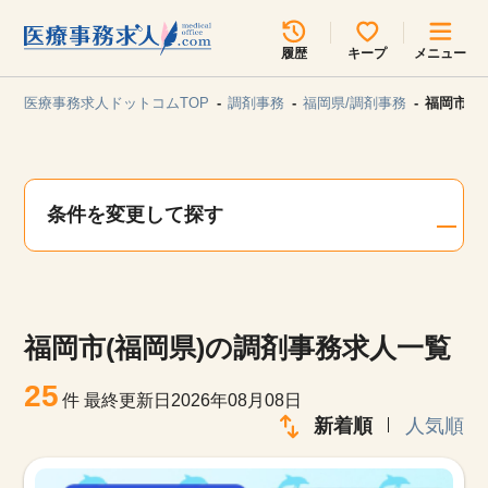
所在地のエリアを選択してください
履歴
キープ
メニュー
各支店担当よりご連絡させていただきます。
医療事務求人ドットコムTOP
調剤事務
福岡県/調剤事務
福岡市(
勤務地
最近見た求人
キープ中の求人
求人検索
条件を変更して探す
関東
関西
無料転職サポート
お問い合わせ
東海
北海道・東北
福岡市(福岡県)の調剤事務求人一覧
甲信越・北陸
中国・四国
見学会・イベント情報
25
件
最終更新日2026年08月08日
医療事務まるわかりコラム
新着順
人気順
九州・沖縄
よくあるご質問