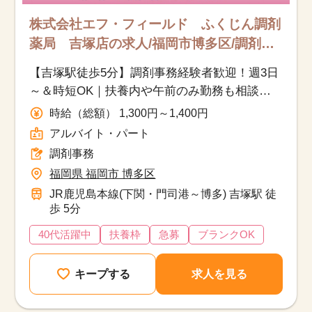
株式会社エフ・フィールド ふくじん調剤
薬局 吉塚店の求人/福岡市博多区/調剤事
務/アルバイト・パート
【吉塚駅徒歩5分】調剤事務経験者歓迎！週3日
～＆時短OK｜扶養内や午前のみ勤務も相談可
◎
時給（総額） 1,300円～1,400円
アルバイト・パート
調剤事務
福岡県 福岡市 博多区
JR鹿児島本線(下関・門司港～博多) 吉塚駅 徒
歩 5分
40代活躍中
扶養枠
急募
ブランクOK
キープする
求人を見る