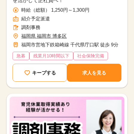
を活かして正社員へ！
時給（総額） 1,250円～1,300円
紹介予定派遣
調剤事務
福岡県 福岡市 博多区
福岡市営地下鉄箱崎線 千代県庁口駅 徒歩 9分
急募
残業月10時間以下
社会保険完備
キープする
求人を見る