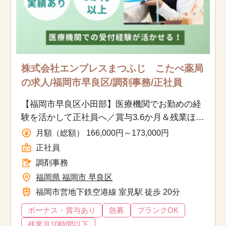
株式会社エンブレスまつふじ こたべ薬局
の求人/福岡市早良区/調剤事務/正社員
【福岡市早良区小田部】医療機関でお勤めの経
験を活かして正社員へ／賞与3.6か月＆残業ほぼ
なし／マイカー通勤OK
月額（総額） 166,000円～173,000円
正社員
調剤事務
福岡県 福岡市 早良区
福岡市営地下鉄空港線 室見駅 徒歩 20分
ボーナス・賞与あり
急募
ブランクOK
残業月10時間以下