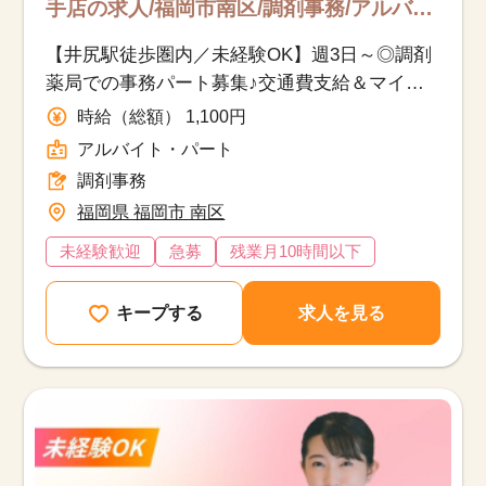
手店の求人/福岡市南区/調剤事務/アルバイ
ト・パート
【井尻駅徒歩圏内／未経験OK】週3日～◎調剤
薬局での事務パート募集♪交通費支給＆マイ
カー通勤可
時給（総額） 1,100円
アルバイト・パート
該当件数
調剤事務
他の条件を選択
9,632
件
福岡県 福岡市 南区
未経験歓迎
急募
残業月10時間以下
キープする
求人を見る