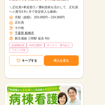
＼正社員×車送迎◎／運転技術を活かして、正社員
へ☆賞与3.8ヶ月で安定収入も確保♪
月額（総額） 203,000円～224,000円
正社員
その他
千葉県 船橋市
新京成線 三咲駅 徒歩 8分
未経験歓迎
40代活躍中
ボーナス・賞与あり
ブランクOK
キープする
求人を見る