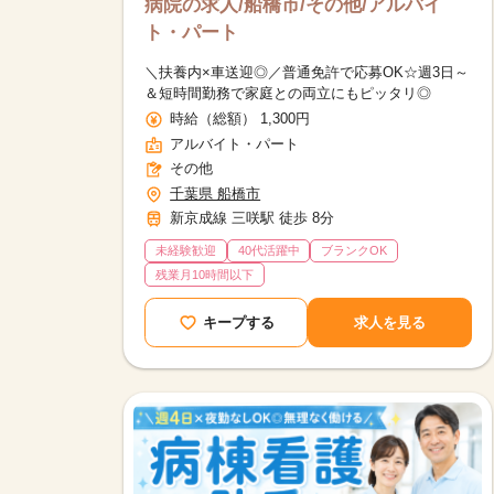
病院の求人/船橋市/その他/アルバイ
ト・パート
＼扶養内×車送迎◎／普通免許で応募OK☆週3日～
＆短時間勤務で家庭との両立にもピッタリ◎
時給（総額） 1,300円
アルバイト・パート
その他
千葉県 船橋市
新京成線 三咲駅 徒歩 8分
未経験歓迎
40代活躍中
ブランクOK
残業月10時間以下
キープする
求人を見る