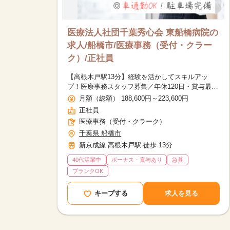
医療法人社団千葉秀心会 東船橋病院の
求人/船橋市/医療事務（受付・クラー
ク）/正社員
【高根木戸駅13分】経験を活かしてスキルアッ
プ！医療事務スタッフ募集／年休120日・賞与最大
3.5ヶ月分あり
月額（総額） 188,600円～223,600円
正社員
医療事務（受付・クラーク）
千葉県 船橋市
新京成線 高根木戸駅 徒歩 13分
40代活躍中
ボーナス・賞与あり
急募
ブランクOK
キープする
求人を見る