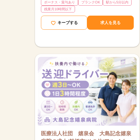
ボーナス・賞与あり
ブランクOK
駅から5分以内
残業月10時間以下
キープする
求人を見る
医療法人社団 嬉泉会 大島記念嬉泉