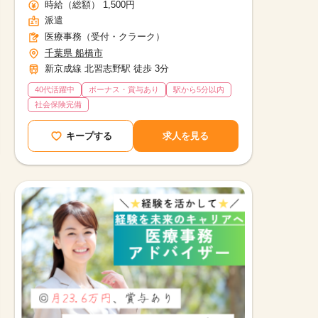
時給（総額） 1,500円
派遣
医療事務（受付・クラーク）
千葉県 船橋市
新京成線 北習志野駅 徒歩 3分
40代活躍中
ボーナス・賞与あり
駅から5分以内
社会保険完備
キープする
求人を見る