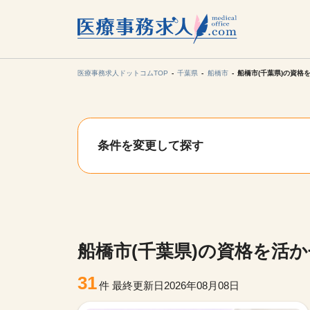
所在地の
各支店担当より
医療事務求人ドットコムTOP
千葉県
船橋市
船橋市(千葉県)の資格
関東
条件を変更して探す
東海
甲信越・北
九州・沖縄
船橋市(千葉県)の資格を活
31
件
最終更新日2026年08月08日