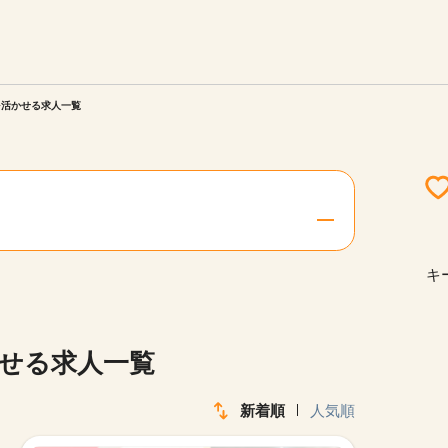
エリアを選択してください
ご連絡させていただきます。
を活かせる求人一覧
勤務地
関西
北海道・東北
キ
陸
中国・四国
かせる求人一覧
新着順
人気順