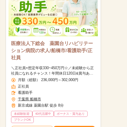
医療法人下総会 薬園台リハビリテー
ション病院の求人/船橋市/看護助手/正
社員
＼正社員×想定年収330~450万円☆／未経験から正
社員になれるチャンス！年間休日120日&賞与あり
で長期的に働きたい方におすすめ◎
月額（総額） 236,000円～302,000円
正社員
看護助手
千葉県 船橋市
新京成線 薬園台駅 徒歩 8分
未経験歓迎
40代活躍中
ボーナス・賞与あり
他の条件を選択
ブランクOK