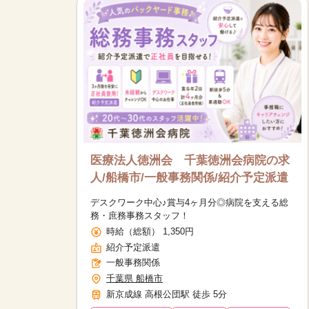
医療法人徳洲会 千葉徳洲会病院の求
人/船橋市/一般事務関係/紹介予定派遣
デスクワーク中心♪賞与4ヶ月分◎病院を支える総
務・庶務事務スタッフ！
時給（総額） 1,350円
紹介予定派遣
一般事務関係
千葉県 船橋市
新京成線 高根公団駅 徒歩 5分