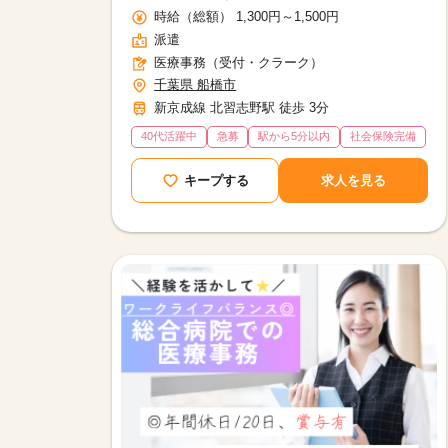
時給（総額） 1,300円～1,500円
派遣
医療事務（受付・クラーク）
千葉県 船橋市
新京成線 北習志野駅 徒歩 3分
40代活躍中
急募
駅から5分以内
社会保険完備
キープする
求人を見る