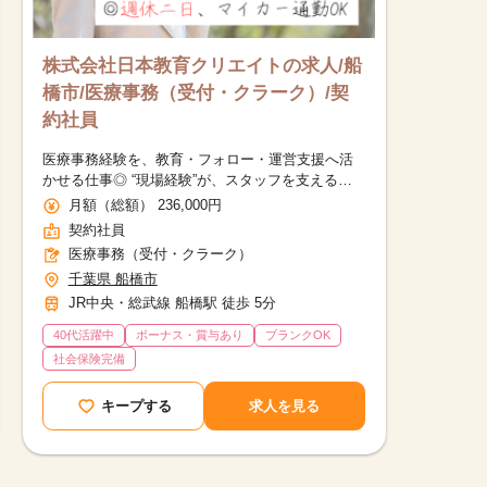
株式会社日本教育クリエイトの求人/船
橋市/医療事務（受付・クラーク）/契
約社員
医療事務経験を、教育・フォロー・運営支援へ活
かせる仕事◎ “現場経験”が、スタッフを支える力
になります。
月額（総額） 236,000円
契約社員
医療事務（受付・クラーク）
千葉県 船橋市
JR中央・総武線 船橋駅 徒歩 5分
40代活躍中
ボーナス・賞与あり
ブランクOK
社会保険完備
キープする
求人を見る