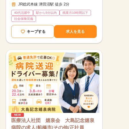
JR総武本線 津田沼駅 徒歩 2分
40代活躍中
駅から5分以内
残業月10時間以下
社会保険完備
キープする
求人を見る
NEW
医療法人社団 嬉泉会 大島記念嬉泉
病院の求人/船橋市/その他/正社員