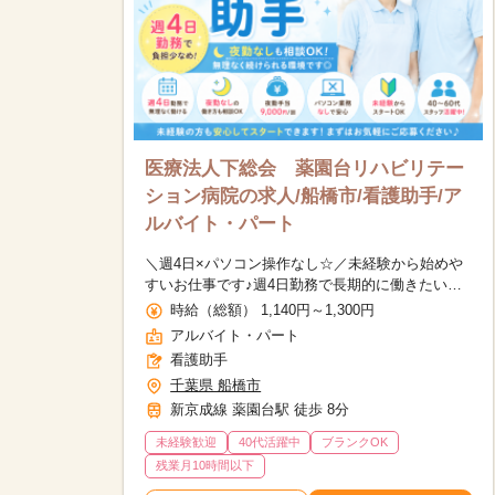
医療法人下総会 薬園台リハビリテー
ション病院の求人/船橋市/看護助手/ア
ルバイト・パート
＼週4日×パソコン操作なし☆／未経験から始めや
すいお仕事です♪週4日勤務で長期的に働きたい方
におすすめ◎
時給（総額） 1,140円～1,300円
アルバイト・パート
看護助手
千葉県 船橋市
新京成線 薬園台駅 徒歩 8分
該当件数
未経験歓迎
40代活躍中
ブランクOK
17,050
件
残業月10時間以下