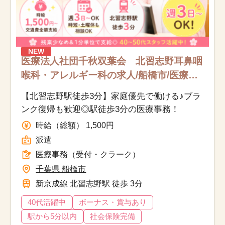
NEW
医療法人社団千秋双葉会 北習志野耳鼻咽
喉科・アレルギー科の求人/船橋市/医療事
務（受付・クラーク）/派遣
【北習志野駅徒歩3分】家庭優先で働ける♪ブラ
ンク復帰も歓迎◎駅徒歩3分の医療事務！
時給（総額） 1,500円
派遣
医療事務（受付・クラーク）
千葉県 船橋市
新京成線 北習志野駅 徒歩 3分
40代活躍中
ボーナス・賞与あり
駅から5分以内
社会保険完備