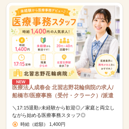
お知らせ
医療事務求人ドットコムとは
サイトの使い方
就職サポート
人材をお探しの医療機関・企業様
NEW
運営会社
医療法人成春会 北習志野花輪病院の求人/
船橋市/医療事務（受付・クラーク）/派遣
＼17:15退勤♪未経験から歓迎◎／家庭と両立し
ながら始める医療事務スタッフ◎
時給（総額） 1,400円