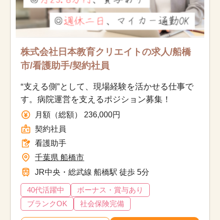
件
株式会社日本教育クリエイトの求人/船橋
市/看護助手/契約社員
“支える側”として、現場経験を活かせる仕事で
す。病院運営を支えるポジション募集！
月額（総額） 236,000円
契約社員
看護助手
千葉県 船橋市
JR中央・総武線 船橋駅 徒歩 5分
40代活躍中
ボーナス・賞与あり
ブランクOK
社会保険完備