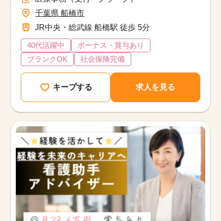
千葉県 船橋市
JR中央・総武線 船橋駅 徒歩 5分
40代活躍中
ボーナス・賞与あり
ブランクOK
社会保険完備
キープする
求人を見る
該当件数
他の条件を選択
17,050