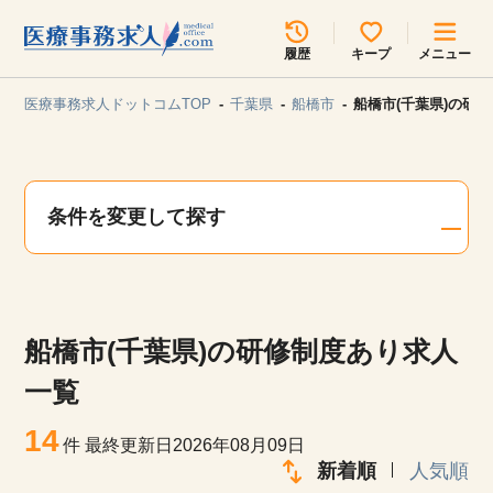
所在地のエリアを選択してください
履歴
キープ
メニュー
各支店担当よりご連絡させていただきます。
医療事務求人ドットコムTOP
千葉県
船橋市
船橋市(千葉県)の研
勤務地
最近見た求人
キープ中の求人
求人検索
条件を変更して探す
関東
関西
無料転職サポート
お問い合わせ
東海
北海道・東北
船橋市(千葉県)の研修制度あり求人
甲信越・北陸
中国・四国
見学会・イベント情報
一覧
医療事務まるわかりコラム
14
九州・沖縄
件
最終更新日2026年08月09日
新着順
人気順
よくあるご質問