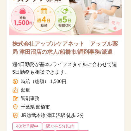
株式会社アップルケアネット アップル薬
局 津田沼店の求人/船橋市/調剤事務/派遣
週4日勤務が基本♪ライフスタイルに合わせて週
5日勤務も相談できます。
時給（総額） 1,500円
派遣
調剤事務
千葉県 船橋市
JR総武本線 津田沼駅 徒歩 2分
40代活躍中
駅から5分以内