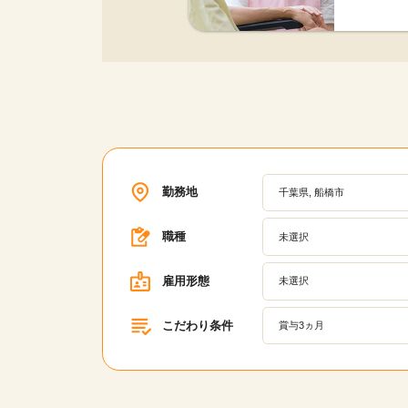
勤務地
千葉県, 船橋市
職種
未選択
雇用形態
未選択
こだわり条件
賞与3ヵ月