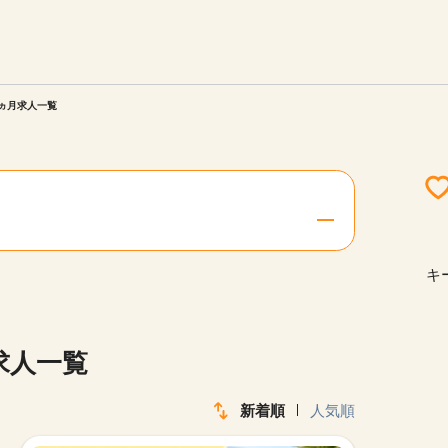
エリアを選択してください
ご連絡させていただきます。
3ヵ月求人一覧
勤務地
関西
北海道・東北
キ
陸
中国・四国
求人一覧
新着順
人気順