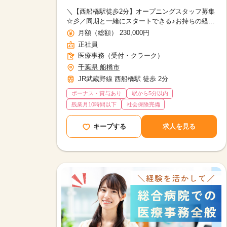
＼【西船橋駅徒歩2分】オープニングスタッフ募集
☆彡／同期と一緒にスタートできる♪お持ちの経験
を活かして、これからのキャリヤを築きたい方に
月額（総額） 230,000円
おすすめ◎
正社員
医療事務（受付・クラーク）
千葉県 船橋市
JR武蔵野線 西船橋駅 徒歩 2分
ボーナス・賞与あり
駅から5分以内
残業月10時間以下
社会保険完備
キープする
求人を見る