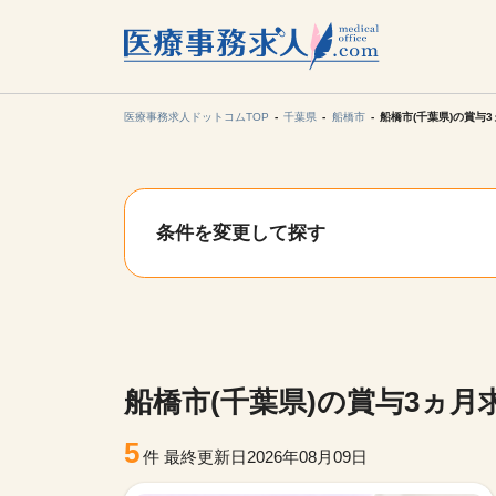
所在地の
各支店担当より
医療事務求人ドットコムTOP
千葉県
船橋市
船橋市(千葉県)の賞与
関東
条件を変更して探す
東海
甲信越・北
九州・沖縄
船橋市(千葉県)の賞与3ヵ月
5
件
最終更新日2026年08月09日