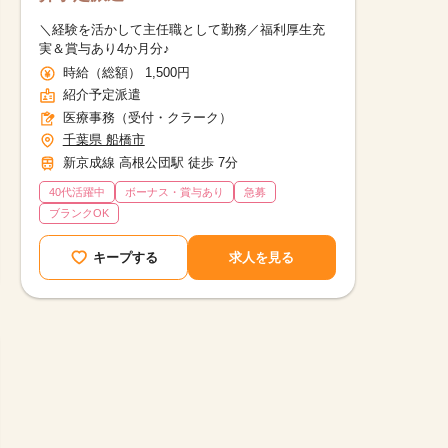
＼経験を活かして主任職として勤務／福利厚生充
実＆賞与あり4か月分♪
時給（総額） 1,500円
紹介予定派遣
医療事務（受付・クラーク）
千葉県 船橋市
新京成線 高根公団駅 徒歩 7分
40代活躍中
ボーナス・賞与あり
急募
ブランクOK
キープする
求人を見る