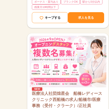
ボーナス・賞与あり
ブランクOK
駅から5分以内
残業月10時間以下
キープする
求人を見る
NEW
医療法人社団煌星会 船橋レディース
クリニック西船橋の求人/船橋市/医療
事務（受付・クラーク）/正社員