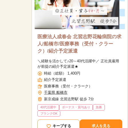
医療法人成春会 北習志野花輪病院の求
人/船橋市/医療事務（受付・クラー
ク）/紹介予定派遣
＼経験を活かして♪20～40代活躍中／ 正社員雇用
が前提の紹介予定派遣★
時給（総額） 1,400円
紹介予定派遣
医療事務（受付・クラーク）
千葉県 船橋市
新京成線 北習志野駅 徒歩 7分
40代活躍中
ボーナス・賞与あり
急募
該当件数
ブランクOK
17,033
件
キープする
求人を見る