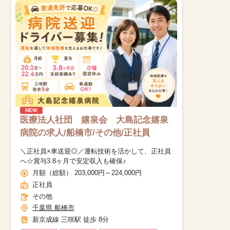
NEW
医療法人社団 嬉泉会 大島記念嬉泉
病院の求人/船橋市/その他/正社員
＼正社員×車送迎◎／運転技術を活かして、正社員
へ☆賞与3.8ヶ月で安定収入も確保♪
月額（総額） 203,000円～224,000円
正社員
その他
千葉県 船橋市
新京成線 三咲駅 徒歩 8分