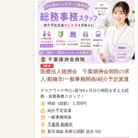
NEW
医療法人徳洲会 千葉徳洲会病院の求
人/船橋市/一般事務関係/紹介予定派遣
デスクワーク中心♪賞与4ヶ月分◎病院を支える総
務・庶務事務スタッフ！
時給（総額） 1,350円
紹介予定派遣
一般事務関係
千葉県 船橋市
新京成線 高根公団駅 徒歩 5分