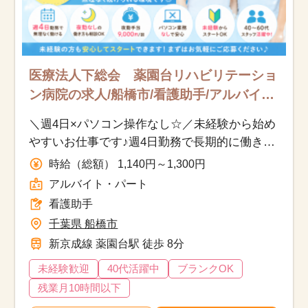
医療法人下総会 薬園台リハビリテーショ
ン病院の求人/船橋市/看護助手/アルバイ
ト・パート
＼週4日×パソコン操作なし☆／未経験から始め
やすいお仕事です♪週4日勤務で長期的に働きた
い方におすすめ◎
時給（総額） 1,140円～1,300円
アルバイト・パート
看護助手
千葉県 船橋市
新京成線 薬園台駅 徒歩 8分
未経験歓迎
40代活躍中
ブランクOK
残業月10時間以下