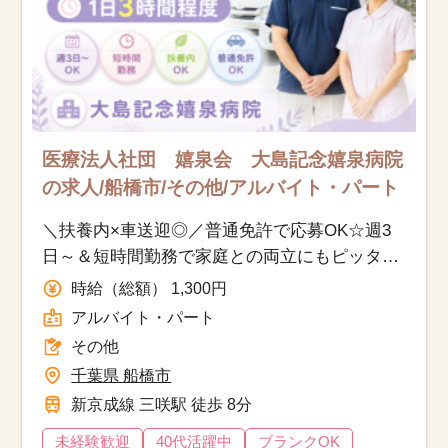
医療法人社団 嬉泉会 大島記念嬉泉病院
の求人/船橋市/その他/アルバイト・パート
＼扶養内×車送迎◎／普通免許で応募OK☆週3
日～＆短時間勤務で家庭との両立にもピッタリ
◎
時給（総額） 1,300円
アルバイト・パート
その他
千葉県 船橋市
新京成線 三咲駅 徒歩 8分
未経験歓迎
40代活躍中
ブランクOK