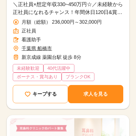
＼正社員×想定年収330~450万円☆／未経験から
正社員になれるチャンス！年間休日120日&賞与
ありで長期的に働きたい方におすすめ◎
月額（総額） 236,000円～302,000円
正社員
看護助手
千葉県 船橋市
新京成線 薬園台駅 徒歩 8分
未経験歓迎
40代活躍中
ボーナス・賞与あり
ブランクOK
キープする
求人を見る