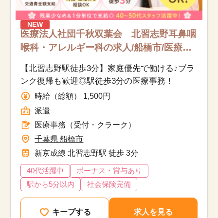
NEW
医療法人社団千秋双葉会 北習志野耳鼻咽
喉科・アレルギー科の求人/船橋市/医療事
務（受付・クラーク）/派遣
【北習志野駅徒歩3分】家庭優先で働ける♪ブラ
ンク復帰も歓迎◎駅徒歩3分の医療事務！
時給（総額） 1,500円
派遣
医療事務（受付・クラーク）
千葉県 船橋市
新京成線 北習志野駅 徒歩 3分
40代活躍中
ボーナス・賞与あり
駅から5分以内
社会保険完備
キープする
求人を見る