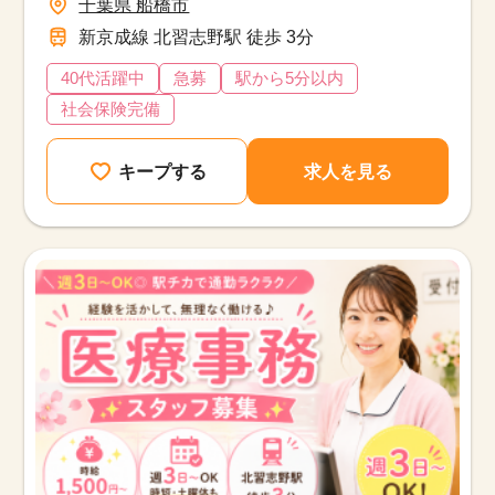
千葉県 船橋市
新京成線 北習志野駅 徒歩 3分
40代活躍中
急募
駅から5分以内
社会保険完備
キープする
求人を見る
該当件数
他の条件を選択
17,033
件