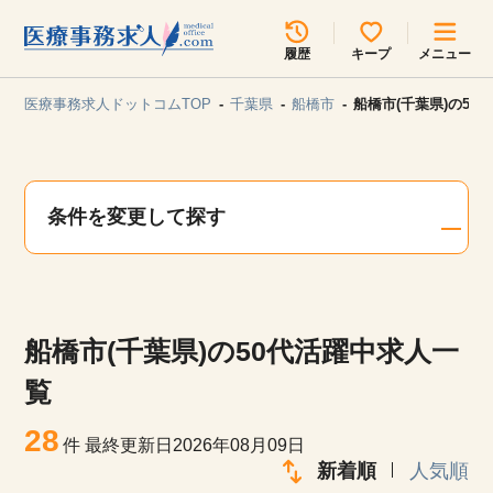
所在地のエリアを選択してください
履歴
キープ
メニュー
各支店担当よりご連絡させていただきます。
医療事務求人ドットコムTOP
千葉県
船橋市
船橋市(千葉県)の50
勤務地
最近見た求人
キープ中の求人
求人検索
条件を変更して探す
関東
関西
無料転職サポート
お問い合わせ
東海
北海道・東北
船橋市(千葉県)の50代活躍中求人一
甲信越・北陸
中国・四国
見学会・イベント情報
覧
医療事務まるわかりコラム
28
九州・沖縄
件
最終更新日2026年08月09日
新着順
人気順
よくあるご質問