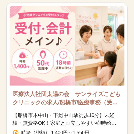
お知らせ
医療事務求人ドットコムとは
サイトの使い方
就職サポート
人材をお探しの医療機関・企業様
運営会社
医療法人社団太陽の会 サンライズこども
クリニックの求人/船橋市/医療事務（受
付・クラーク）/派遣
【船橋市本中山・下総中山駅徒歩10分】未経
験・無資格OK！家庭と両立しやすい◎時給
1400円～
時給（総額） 1,400円～1,550円