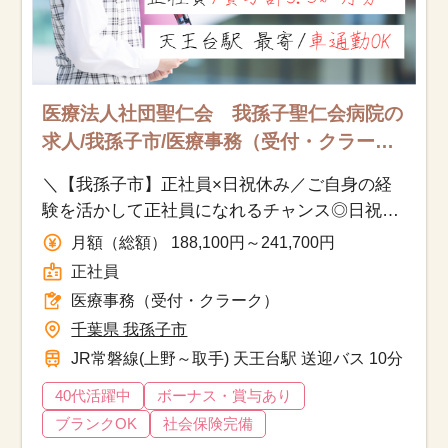
医療法人社団聖仁会 我孫子聖仁会病院の
求人/我孫子市/医療事務（受付・クラー
ク）/正社員
＼【我孫子市】正社員×日祝休み／ご自身の経
験を活かして正社員になれるチャンス◎日祝休
み＆車通勤可能で長期的に働きやすい環境です
月額（総額） 188,100円～241,700円
♪
正社員
医療事務（受付・クラーク）
千葉県 我孫子市
JR常磐線(上野～取手) 天王台駅 送迎バス 10分
40代活躍中
ボーナス・賞与あり
ブランクOK
社会保険完備