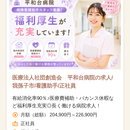
お知らせ
医療事務求人ドットコムとは
サイトの使い方
就職サポート
人材をお探しの医療機関・企業様
医療法人社団創造会 平和台病院の求人/
我孫子市/看護助手/正社員
運営会社
有給消化率90％♪医療費補助・バカンス休暇な
ど福利厚生充実◎長く働ける病院求人！
月額（総額） 204,900円～226,900円
正社員