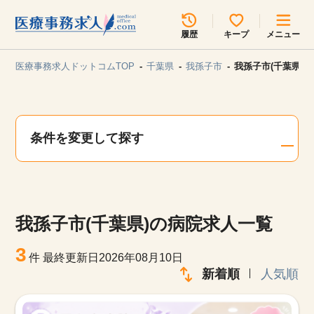
所在地のエリアを選択してください
履歴
キープ
メニュー
各支店担当よりご連絡させていただきます。
医療事務求人ドットコムTOP
千葉県
我孫子市
我孫子市(千葉県)
勤務地
最近見た求人
キープ中の求人
求人検索
条件を変更して探す
関東
関西
無料転職サポート
お問い合わせ
東海
北海道・東北
我孫子市(千葉県)の病院求人一覧
甲信越・北陸
中国・四国
見学会・イベント情報
3
件
最終更新日2026年08月10日
医療事務まるわかりコラム
新着順
人気順
九州・沖縄
よくあるご質問