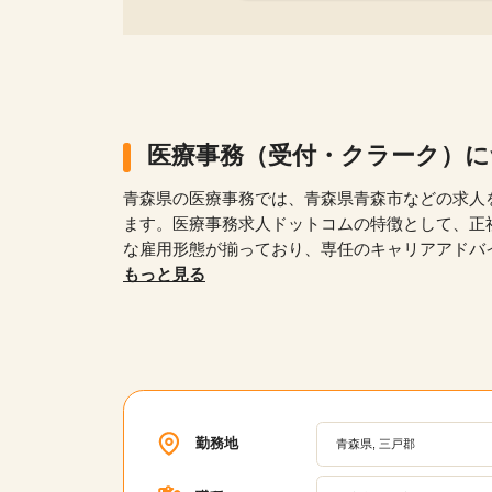
医療事務（受付・クラーク）
青森県の医療事務では、青森県青森市などの求人
ます。医療事務求人ドットコムの特徴として、正
な雇用形態が揃っており、専任のキャリアアドバ
験者や無資格者、ブランクがある方でも安心して働け
もっと見る
広い年齢層が活躍している職場の求人が多数あり
ための研修プログラムや、キャリアパスの相談、
アップを支援します。
勤務地
青森県, 三戸郡