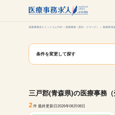
所在地の
各支店担当より
医療事務求人ドットコムTOP
医療事務（受付・クラーク）
青森県/医
関東
条件を変更して探す
東海
甲信越・北
九州・沖縄
三戸郡(青森県)の医療事務
2
件
最終更新日2026年08月08日