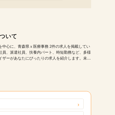
について
を中心に、青森県ｘ医療事務 2件の求人を掲載してい
社員、派遣社員、扶養内パート、時短勤務など、多様
イザーがあなたにぴったりの求人を紹介します。未経
るお仕事や20代、30代、40代、50代といった幅
ます。弊社の派遣・委託現場においてスキルアップの
定期的なフィードバックを通じて、あなたのキャリア