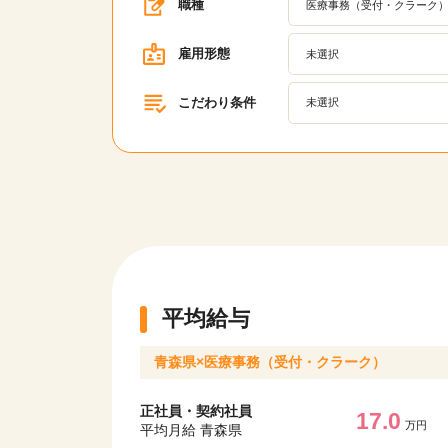
職種
医療事務（受付・クラーク
雇用形態
未選択
こだわり条件
未選択
平均給与
青森県×医療事務（受付・クラーク）
該当件数
正社員・契約社員
17,050
17.0
件
万円
平均月給 青森県