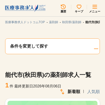
所在地のエリアを選択してください
履歴
キープ
メニュー
各支店担当よりご連絡させていただきます。
医療事務求人ドットコムTOP
薬剤師
秋田県/薬剤師
能代市(秋田県
勤務地
最近見た求人
キープ中の求人
求人検索
条件を変更して探す
関東
関西
無料転職サポート
お問い合わせ
東海
北海道・東北
能代市(秋田県)の薬剤師求人一覧
甲信越・北陸
中国・四国
見学会・イベント情報
1
件
最終更新日2026年08月06日
医療事務まるわかりコラム
新着順
人気順
九州・沖縄
よくあるご質問