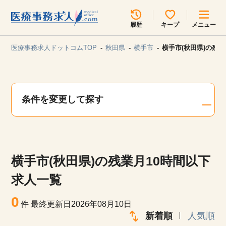
所在地のエリアを選択してください
履歴
キープ
メニュー
各支店担当よりご連絡させていただきます。
医療事務求人ドットコムTOP
秋田県
横手市
横手市(秋田県)の残
勤務地
最近見た求人
キープ中の求人
求人検索
条件を変更して探す
関東
関西
無料転職サポート
お問い合わせ
東海
北海道・東北
横手市(秋田県)の残業月10時間以下
甲信越・北陸
中国・四国
見学会・イベント情報
求人一覧
医療事務まるわかりコラム
0
九州・沖縄
件
最終更新日2026年08月10日
新着順
人気順
よくあるご質問