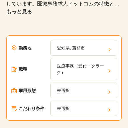
しています。医療事務求人ドットコムの特徴とし
て、正社員、派遣社員、扶養内パート、時短勤務
もっと見る
など、多様な雇用形態が揃っており、専任のキャ
リアアドバイザーがあなたにぴったりの求人を紹
介します。未経験者や無資格者、ブランクがある
方でも安心して働けるお仕事や20代、30代、40
勤務地
愛知県, 蒲郡市
代、50代といった幅広い年齢層が活躍している職
場の求人が多数あります。弊社の派遣・委託現場
医療事務（受付・クラー
においてスキルアップのための研修プログラム
職種
ク）
や、キャリアパスの相談、定期的なフィードバッ
クを通じて、あなたのキャリアアップを支援しま
雇用形態
未選択
す。
こだわり条件
未選択