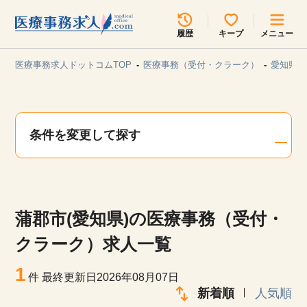
所在地のエリアを選択してください
履歴
キープ
メニュー
各支店担当よりご連絡させていただきます。
医療事務求人ドットコムTOP
医療事務（受付・クラーク）
愛知県/
勤務地
最近見た求人
キープ中の求人
求人検索
条件を変更して探す
関東
関西
無料転職サポート
お問い合わせ
東海
北海道・東北
蒲郡市(愛知県)の医療事務（受付・
甲信越・北陸
中国・四国
見学会・イベント情報
クラーク）求人一覧
医療事務まるわかりコラム
1
九州・沖縄
件
最終更新日2026年08月07日
新着順
人気順
よくあるご質問