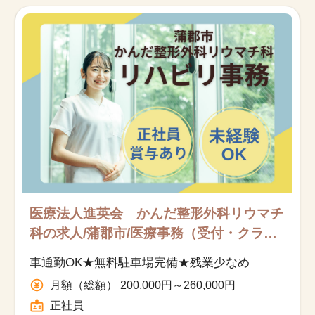
お知らせ
医療事務求人ドットコムとは
サイトの使い方
就職サポート
人材をお探しの医療機関・企業様
運営会社
医療法人進英会 かんだ整形外科リウマチ
科の求人/蒲郡市/医療事務（受付・クラー
ク）/正社員
車通勤OK★無料駐車場完備★残業少なめ
月額（総額） 200,000円～260,000円
正社員