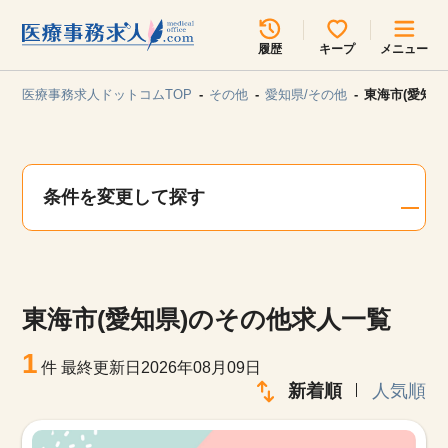
所在地のエリアを選択してください
履歴
キープ
メニュー
各支店担当よりご連絡させていただきます。
医療事務求人ドットコムTOP
その他
愛知県/その他
東海市(愛知県
勤務地
最近見た求人
キープ中の求人
求人検索
条件を変更して探す
関東
関西
無料転職サポート
お問い合わせ
東海
北海道・東北
東海市(愛知県)のその他求人一覧
甲信越・北陸
中国・四国
見学会・イベント情報
1
件
最終更新日2026年08月09日
医療事務まるわかりコラム
新着順
人気順
九州・沖縄
よくあるご質問