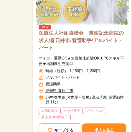
NEW
医療法人社団喜峰会 東海記念病院の
求人/春日井市/看護助手/アルバイト・
パート
マイカー通勤OK★無資格未経験OK★PCスキル不
要★福利厚生充実◎
時給（総額） 1,150円～1,200円
アルバイト・パート
看護助手
愛知県 春日井市
JR中央本線(名古屋～塩尻) 高蔵寺駅 車通勤推
奨 11分
未経験歓迎
40代活躍中
ブランクOK
該当件数
残業月10時間以下
9,632
件
キープする
求人を見る