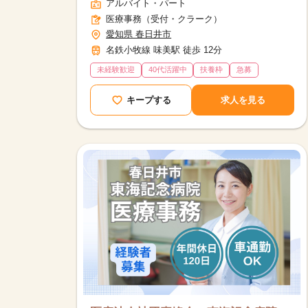
アルバイト・パート
医療事務（受付・クラーク）
愛知県 春日井市
名鉄小牧線 味美駅 徒歩 12分
未経験歓迎
40代活躍中
扶養枠
急募
キープする
求人を見る