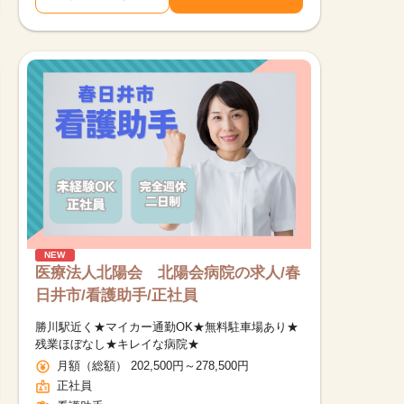
NEW
医療法人北陽会 北陽会病院の求人/春
日井市/看護助手/正社員
勝川駅近く★マイカー通勤OK★無料駐車場あり★
残業ほぼなし★キレイな病院★
月額（総額） 202,500円～278,500円
正社員