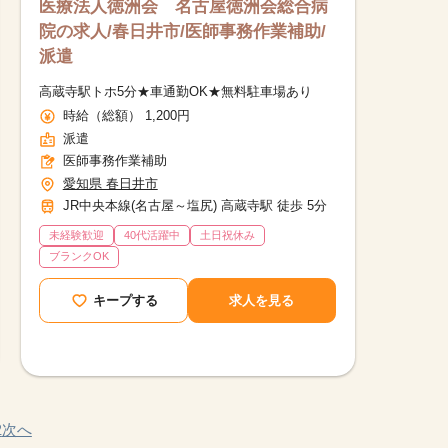
医療法人徳洲会 名古屋徳洲会総合病
院の求人/春日井市/医師事務作業補助/
派遣
高蔵寺駅トホ5分★車通勤OK★無料駐車場あり
時給（総額） 1,200円
派遣
医師事務作業補助
愛知県 春日井市
JR中央本線(名古屋～塩尻) 高蔵寺駅 徒歩 5分
未経験歓迎
40代活躍中
土日祝休み
ブランクOK
キープする
求人を見る
2
次へ