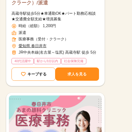
クラーク）/派遣
高蔵寺駅徒歩5分★車通勤OK★パート勤務応相談
★交通費全額支給★増員募集
時給（総額） 1,200円
派遣
医療事務（受付・クラーク）
愛知県 春日井市
JR中央本線(名古屋～塩尻) 高蔵寺駅 徒歩 5分
40代活躍中
駅から5分以内
社会保険完備
キープする
求人を見る