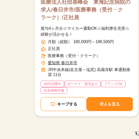
医療法人社団喜峰会 東海記念病院の
求人/春日井市/医療事務（受付・ク
ラーク）/正社員
賞与4ヶ月分☆マイカー通勤OK☆福利厚生充実☆
経験が活かせる！
月額（総額） 180,000円～188,500円
正社員
医療事務（受付・クラーク）
愛知県 春日井市
JR中央本線(名古屋～塩尻) 高蔵寺駅 車通勤推
奨 11分
40代活躍中
ボーナス・賞与あり
ブランクOK
社会保険完備
キープする
求人を見る
1