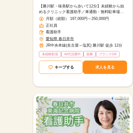
【勝川駅・味美駅から歩いて12分】未経験から始
めるクリニック看護助手／車通勤・無料駐車場
OK・残業ほぼなし
月額（総額） 197,000円～250,000円
正社員
看護助手
愛知県 春日井市
JR中央本線(名古屋～塩尻) 勝川駅 徒歩 12分
未経験歓迎
40代活躍中
急募
ブランクOK
キープする
求人を見る