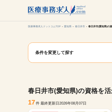
所在地の
各支店担当より
医療事務求人ドットコムTOP
愛知県
春日井市
春日井市(愛知県)の
関東
条件を変更して探す
東海
甲信越・北
九州・沖縄
春日井市(愛知県)の資格を
17
件
最終更新日2026年08月07日