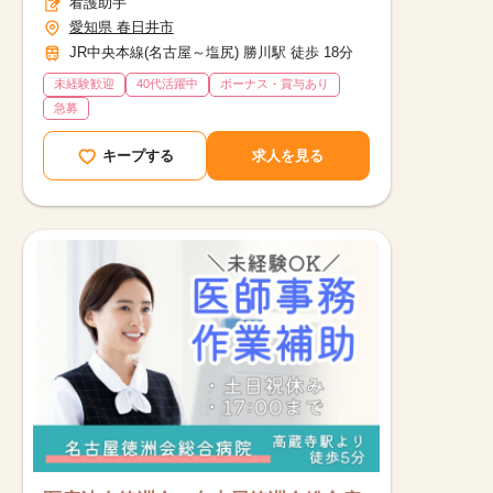
看護助手
愛知県 春日井市
JR中央本線(名古屋～塩尻) 勝川駅 徒歩 18分
未経験歓迎
40代活躍中
ボーナス・賞与あり
急募
キープする
求人を見る