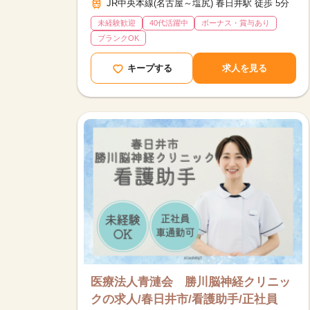
JR中央本線(名古屋～塩尻) 春日井駅 徒歩 5分
未経験歓迎
40代活躍中
ボーナス・賞与あり
ブランクOK
キープする
求人を見る
医療法人青漣会 勝川脳神経クリニッ
クの求人/春日井市/看護助手/正社員