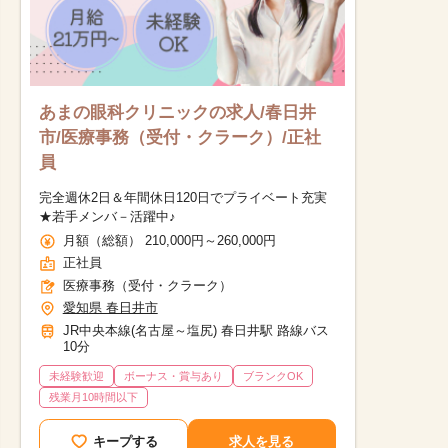
あまの眼科クリニックの求人/春日井
市/医療事務（受付・クラーク）/正社
員
完全週休2日＆年間休日120日でプライベート充実
★若手メンバ－活躍中♪
月額（総額） 210,000円～260,000円
正社員
医療事務（受付・クラーク）
愛知県 春日井市
JR中央本線(名古屋～塩尻) 春日井駅 路線バス
10分
未経験歓迎
ボーナス・賞与あり
ブランクOK
残業月10時間以下
他の条件を選択
キープする
求人を見る