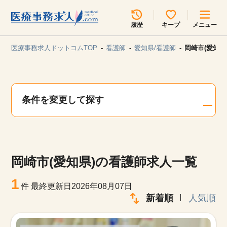
所在地のエリアを選択してください
履歴
キープ
メニュー
各支店担当よりご連絡させていただきます。
医療事務求人ドットコムTOP
看護師
愛知県/看護師
岡崎市(愛知県
勤務地
最近見た求人
キープ中の求人
求人検索
条件を変更して探す
関東
関西
無料転職サポート
お問い合わせ
東海
北海道・東北
岡崎市(愛知県)の看護師求人一覧
甲信越・北陸
中国・四国
見学会・イベント情報
1
件
最終更新日2026年08月07日
医療事務まるわかりコラム
新着順
人気順
九州・沖縄
よくあるご質問