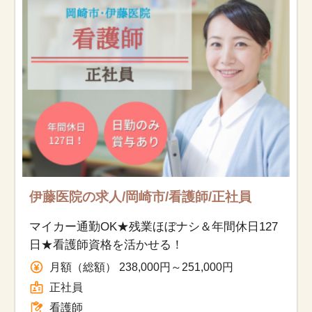
お知らせ
医療事務求人ドットコムとは
サイトの使い方
就職サポート
人材をお探しの医療機関・企業様
伊藤医院の求人/岡崎市/看護師/正社員
運営会社
マイカー通勤OK★残業ほぼナシ＆年間休日127
日★看護師資格を活かせる！
月額（総額） 238,000円～251,000円
正社員
看護師