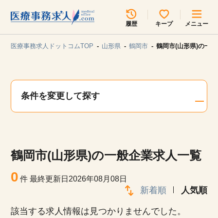
所在地のエリアを選択してください
履歴
キープ
メニュー
各支店担当よりご連絡させていただきます。
医療事務求人ドットコムTOP
山形県
鶴岡市
鶴岡市(山形県)の一
勤務地
最近見た求人
キープ中の求人
求人検索
条件を変更して探す
関東
関西
無料転職サポート
お問い合わせ
東海
北海道・東北
鶴岡市(山形県)の一般企業求人一覧
甲信越・北陸
中国・四国
見学会・イベント情報
0
件
最終更新日2026年08月08日
医療事務まるわかりコラム
新着順
人気順
九州・沖縄
該当する求人情報は見つかりませんでした。
よくあるご質問