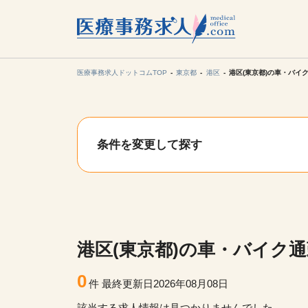
所在地の
各支店担当より
医療事務求人ドットコムTOP
東京都
港区
港区(東京都)の車・バイ
関東
条件を変更して探す
東海
甲信越・北
九州・沖縄
港区(東京都)の車・バイク通
0
件
最終更新日2026年08月08日
該当する求人情報は見つかりませんでした。