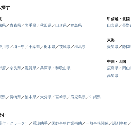
ら探す
北
甲信越・北陸
城県
／
青森県
／
岩手県
／
秋田県
／
山形県
／
福島県
山梨県
／
長野
東海
奈川県
／
埼玉県
／
千葉県
／
栃木県
／
茨城県
／
群馬県
愛知県
／
静岡
中国・四国
都府
／
奈良県
／
滋賀県
／
兵庫県
／
和歌山県
広島県
／
岡山
高知県
賀県
／
長崎県
／
熊本県
／
大分県
／
宮崎県
／
鹿児島県
／
沖縄県
探す
受付・クラーク）
／
看護助手
／
医師事務作業補助
／
一般事務関係
／
調剤事務