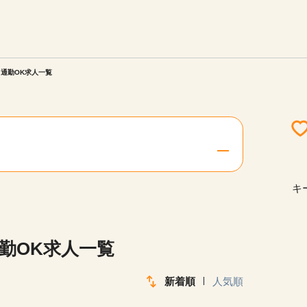
エリアを選択してください
ご連絡させていただきます。
ク通勤OK求人一覧
勤務地
関西
北海道・東北
キ
陸
中国・四国
勤OK求人一覧
新着順
人気順