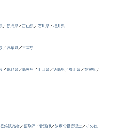
県
／
新潟県
／
富山県
／
石川県
／
福井県
県
／
岐阜県
／
三重県
県
／
鳥取県
／
島根県
／
山口県
／
徳島県
／
香川県
／
愛媛県
／
／
登録販売者
／
薬剤師
／
看護師
／
診療情報管理士
／
その他