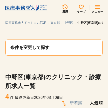
所在地のエリアを選択してください
履歴
キープ
メニュー
各支店担当よりご連絡させていただきます。
医療事務求人ドットコムTOP
東京都
中野区
中野区(東京都)のク
勤務地
最近見た求人
キープ中の求人
求人検索
条件を変更して探す
関東
関西
無料転職サポート
お問い合わせ
東海
北海道・東北
中野区(東京都)のクリニック・診療
甲信越・北陸
中国・四国
見学会・イベント情報
所求人一覧
医療事務まるわかりコラム
4
九州・沖縄
件
最終更新日2026年08月08日
新着順
人気順
よくあるご質問