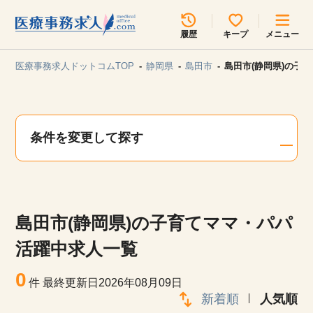
所在地のエリアを選択してください
履歴
キープ
メニュー
各支店担当よりご連絡させていただきます。
医療事務求人ドットコムTOP
静岡県
島田市
島田市(静岡県)の子
勤務地
最近見た求人
キープ中の求人
求人検索
条件を変更して探す
関東
関西
無料転職サポート
お問い合わせ
東海
北海道・東北
島田市(静岡県)の子育てママ・パパ
甲信越・北陸
中国・四国
見学会・イベント情報
活躍中求人一覧
医療事務まるわかりコラム
0
九州・沖縄
件
最終更新日2026年08月09日
新着順
人気順
よくあるご質問