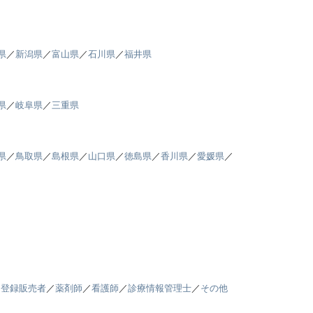
県
／
新潟県
／
富山県
／
石川県
／
福井県
県
／
岐阜県
／
三重県
県
／
鳥取県
／
島根県
／
山口県
／
徳島県
／
香川県
／
愛媛県
／
／
登録販売者
／
薬剤師
／
看護師
／
診療情報管理士
／
その他