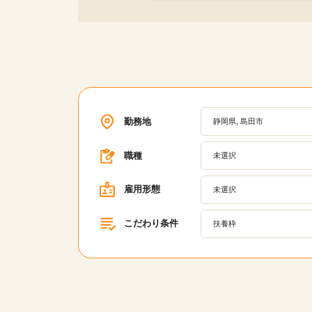
勤務地
静岡県, 島田市
職種
未選択
雇用形態
未選択
こだわり条件
扶養枠