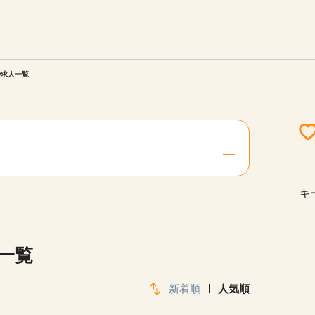
エリアを選択してください
ご連絡させていただきます。
枠求人一覧
勤務地
関西
北海道・東北
キ
陸
中国・四国
一覧
新着順
人気順