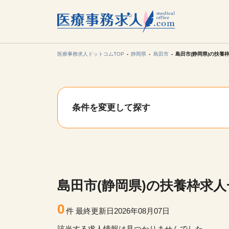
所在地の
各支店担当より
医療事務求人ドットコムTOP
静岡県
島田市
島田市(静岡県)の扶養
関東
条件を変更して探す
東海
甲信越・北
九州・沖縄
島田市(静岡県)の扶養枠求人
0
件
最終更新日2026年08月07日
該当する求人情報は見つかりませんでした。