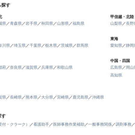
ら探す
北
甲信越・北陸
城県
／
青森県
／
岩手県
／
秋田県
／
山形県
／
福島県
山梨県
／
長野
東海
奈川県
／
埼玉県
／
千葉県
／
栃木県
／
茨城県
／
群馬県
愛知県
／
静岡
中国・四国
都府
／
奈良県
／
滋賀県
／
兵庫県
／
和歌山県
広島県
／
岡山
高知県
賀県
／
長崎県
／
熊本県
／
大分県
／
宮崎県
／
鹿児島県
／
沖縄県
探す
受付・クラーク）
／
看護助手
／
医師事務作業補助
／
一般事務関係
／
調剤事務