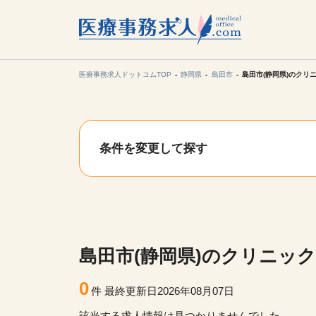
所在地の
各支店担当より
医療事務求人ドットコムTOP
静岡県
島田市
島田市(静岡県)のクリ
関東
条件を変更して探す
東海
甲信越・北
九州・沖縄
島田市(静岡県)のクリニッ
0
件
最終更新日2026年08月07日
該当する求人情報は見つかりませんでした。