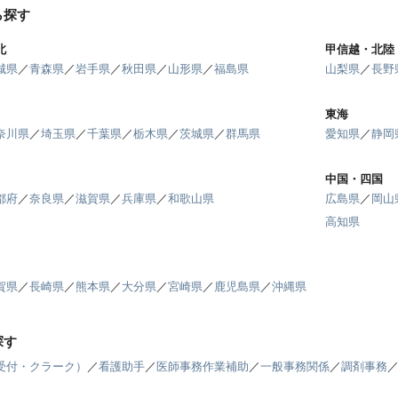
ら探す
北
甲信越・北陸
城県
／
青森県
／
岩手県
／
秋田県
／
山形県
／
福島県
山梨県
／
長野
東海
奈川県
／
埼玉県
／
千葉県
／
栃木県
／
茨城県
／
群馬県
愛知県
／
静岡
中国・四国
都府
／
奈良県
／
滋賀県
／
兵庫県
／
和歌山県
広島県
／
岡山
高知県
賀県
／
長崎県
／
熊本県
／
大分県
／
宮崎県
／
鹿児島県
／
沖縄県
探す
受付・クラーク）
／
看護助手
／
医師事務作業補助
／
一般事務関係
／
調剤事務