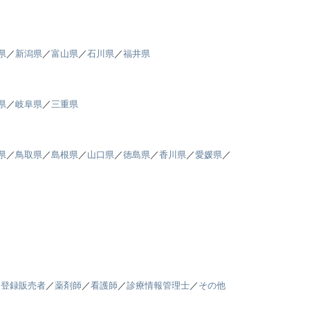
県
／
新潟県
／
富山県
／
石川県
／
福井県
県
／
岐阜県
／
三重県
県
／
鳥取県
／
島根県
／
山口県
／
徳島県
／
香川県
／
愛媛県
／
／
登録販売者
／
薬剤師
／
看護師
／
診療情報管理士
／
その他