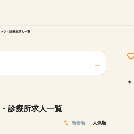
エリアを選択してください
ご連絡させていただきます。
ニック・診療所求人一覧
勤務地
関西
北海道・東北
キ
陸
中国・四国
ク・診療所求人一覧
新着順
人気順