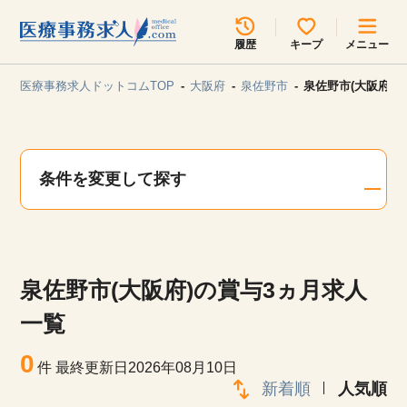
所在地のエリアを選択してください
履歴
キープ
メニュー
各支店担当よりご連絡させていただきます。
医療事務求人ドットコムTOP
大阪府
泉佐野市
泉佐野市(大阪府)
勤務地
最近見た求人
キープ中の求人
求人検索
条件を変更して探す
関東
関西
無料転職サポート
お問い合わせ
東海
北海道・東北
泉佐野市(大阪府)の賞与3ヵ月求人
甲信越・北陸
中国・四国
見学会・イベント情報
一覧
医療事務まるわかりコラム
0
九州・沖縄
件
最終更新日2026年08月10日
新着順
人気順
よくあるご質問