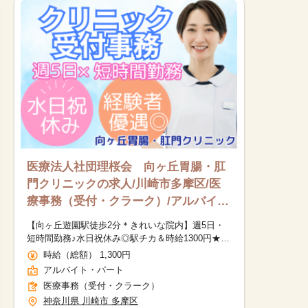
医療法人社団理桜会 向ヶ丘胃腸・肛
門クリニックの求人/川崎市多摩区/医
療事務（受付・クラーク）/アルバイ
ト・パート
【向ヶ丘遊園駅徒歩2分＊きれいな院内】週5日・
短時間勤務♪水日祝休み◎駅チカ＆時給1300円★経
験を活かせるクリニック受付事務
時給（総額） 1,300円
アルバイト・パート
医療事務（受付・クラーク）
神奈川県 川崎市 多摩区