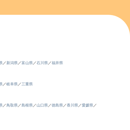
県
／
新潟県
／
富山県
／
石川県
／
福井県
県
／
岐阜県
／
三重県
県
／
鳥取県
／
島根県
／
山口県
／
徳島県
／
香川県
／
愛媛県
／