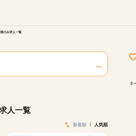
エリアを選択してください
ご連絡させていただきます。
午後のみ求人一覧
勤務地
関西
北海道・東北
キ
陸
中国・四国
み求人一覧
新着順
人気順