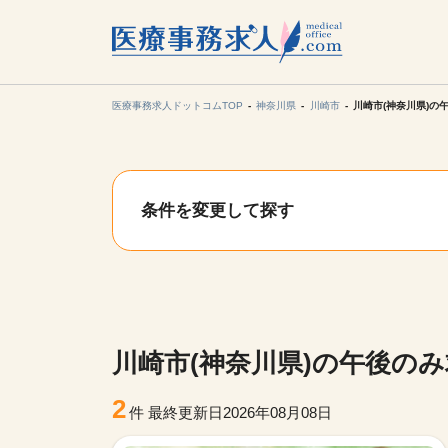
所在地の
各支店担当より
医療事務求人ドットコムTOP
神奈川県
川崎市
川崎市(神奈川県)の
関東
条件を変更して探す
東海
甲信越・北
九州・沖縄
川崎市(神奈川県)の午後の
2
件
最終更新日2026年08月08日