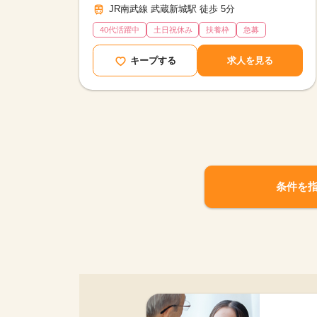
JR南武線 武蔵新城駅 徒歩 5分
40代活躍中
土日祝休み
扶養枠
急募
キープする
求人を見る
条件を