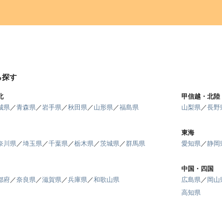
ら探す
北
甲信越・北陸
城県
／
青森県
／
岩手県
／
秋田県
／
山形県
／
福島県
山梨県
／
長野
東海
奈川県
／
埼玉県
／
千葉県
／
栃木県
／
茨城県
／
群馬県
愛知県
／
静岡
中国・四国
都府
／
奈良県
／
滋賀県
／
兵庫県
／
和歌山県
広島県
／
岡山
高知県