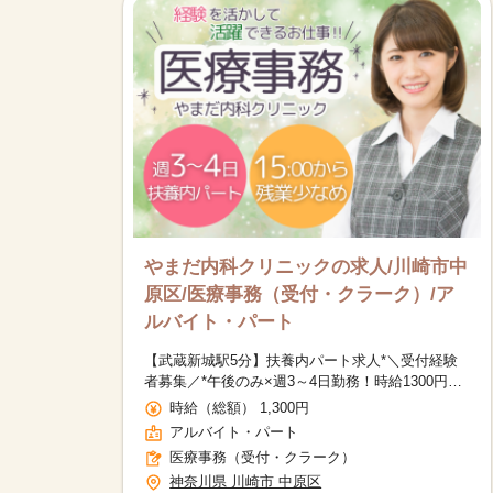
やまだ内科クリニックの求人/川崎市中
原区/医療事務（受付・クラーク）/ア
ルバイト・パート
【武蔵新城駅5分】扶養内パート求人*＼受付経験
者募集／*午後のみ×週3～4日勤務！時給1300円～
＋交通費別途支給｜土日祝休み｜長期休暇もあり♪
時給（総額） 1,300円
アルバイト・パート
医療事務（受付・クラーク）
神奈川県 川崎市 中原区