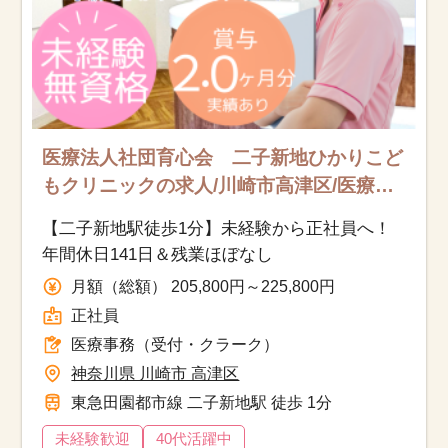
医療法人社団育心会 二子新地ひかりこど
もクリニックの求人/川崎市高津区/医療事
務（受付・クラーク）/正社員
【二子新地駅徒歩1分】未経験から正社員へ！
年間休日141日＆残業ほぼなし
月額（総額） 205,800円～225,800円
正社員
医療事務（受付・クラーク）
神奈川県 川崎市 高津区
東急田園都市線 二子新地駅 徒歩 1分
未経験歓迎
40代活躍中