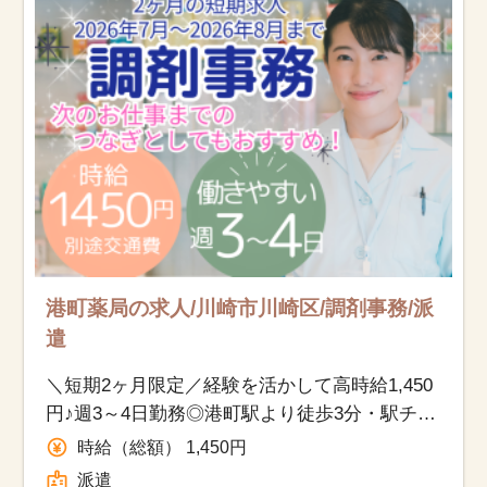
港町薬局の求人/川崎市川崎区/調剤事務/派
遣
＼短期2ヶ月限定／経験を活かして高時給1,450
円♪週3～4日勤務◎港町駅より徒歩3分・駅チ
カ！経験を活かせる調剤事務
時給（総額） 1,450円
派遣