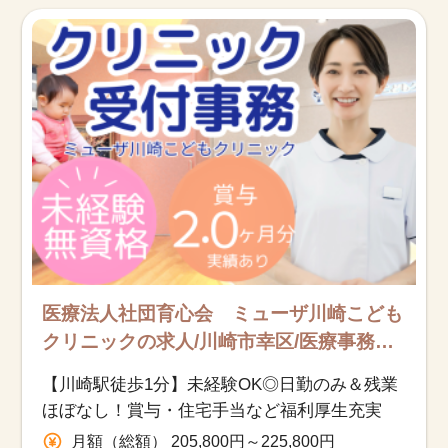
お知らせ
医療事務求人ドットコムとは
サイトの使い方
就職サポート
人材をお探しの医療機関・企業様
運営会社
医療法人社団育心会 ミューザ川崎こども
クリニックの求人/川崎市幸区/医療事務
（受付・クラーク）/正社員
【川崎駅徒歩1分】未経験OK◎日勤のみ＆残業
ほぼなし！賞与・住宅手当など福利厚生充実
月額（総額） 205,800円～225,800円