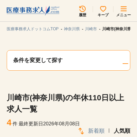
所在地のエリアを選択してください
履歴
キープ
メニュー
各支店担当よりご連絡させていただきます。
医療事務求人ドットコムTOP
神奈川県
川崎市
川崎市(神奈川県)の
勤務地
最近見た求人
キープ中の求人
求人検索
条件を変更して探す
関東
関西
無料転職サポート
お問い合わせ
東海
北海道・東北
川崎市(神奈川県)の年休110日以上
甲信越・北陸
中国・四国
見学会・イベント情報
求人一覧
医療事務まるわかりコラム
4
九州・沖縄
件
最終更新日2026年08月08日
新着順
人気順
よくあるご質問