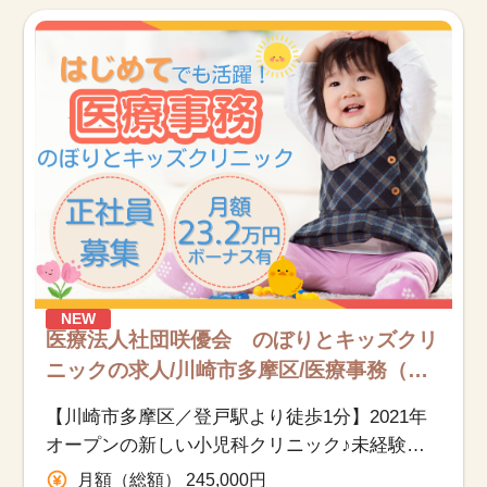
お知らせ
医療事務求人ドットコムとは
サイトの使い方
就職サポート
人材をお探しの医療機関・企業様
運営会社
NEW
医療法人社団咲優会 のぼりとキッズクリ
ニックの求人/川崎市多摩区/医療事務（受
付・クラーク）/契約社員
【川崎市多摩区／登戸駅より徒歩1分】2021年
オープンの新しい小児科クリニック♪未経験の
方からのご応募も歓迎！
月額（総額） 245,000円