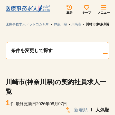
所在地のエリアを選択してください
履歴
キープ
メニュー
各支店担当よりご連絡させていただきます。
医療事務求人ドットコムTOP
神奈川県
川崎市
川崎市(神奈川県)
勤務地
最近見た求人
キープ中の求人
求人検索
条件を変更して探す
関東
関西
無料転職サポート
お問い合わせ
東海
北海道・東北
川崎市(神奈川県)の契約社員求人一
甲信越・北陸
中国・四国
見学会・イベント情報
覧
医療事務まるわかりコラム
1
九州・沖縄
件
最終更新日2026年08月07日
新着順
人気順
よくあるご質問